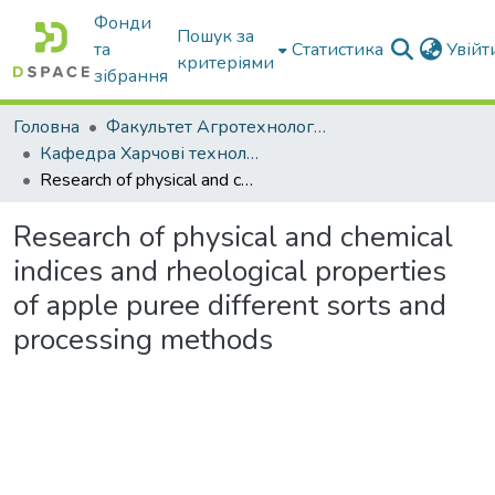
Фонди
Пошук за
та
Статистика
Увій
критеріями
зібрання
Головна
Факультет Агротехнологій та екології
Кафедра Харчові технологіі та готельно-ресторанна справа
Research of physical and chemical indices and rheological properties of apple puree different sorts and processing methods
Research of physical and chemical
indices and rheological properties
of apple puree different sorts and
processing methods