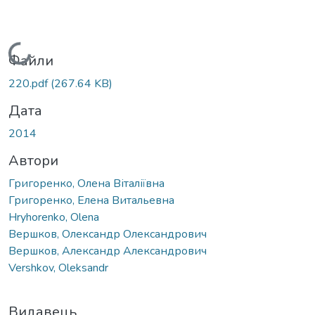
Вантажиться...
Файли
220.pdf
(267.64 KB)
Дата
2014
Автори
Григоренко, Олена Віталіївна
Григоренко, Елена Витальевна
Нryhorenko, Olena
Вершков, Олександр Олександрович
Вершков, Александр Александрович
Vershkov, Оleksandr
Видавець