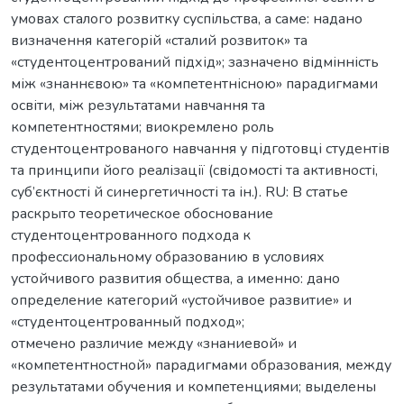
умовах сталого розвитку суспільства, а саме: надано
визначення категорій «сталий розвиток» та
«студентоцентрований підхід»; зазначено відмінність
між «знаннєвою» та «компетентнісною» парадигмами
освіти, між результатами навчання та
компетентностями; виокремлено роль
студентоцентрованого навчання у підготовці студентів
та принципи його реалізації (свідомості та активності,
суб’єктності й синергетичності та ін.). RU: В статье
раскрыто теоретическое обоснование
студентоцентрованного подхода к
профессиональному образованию в условиях
устойчивого развития общества, а именно: дано
определение категорий «устойчивое развитие» и
«студентоцентрованный подход»;
отмечено различие между «знаниевой» и
«компетентностной» парадигмами образования, между
результатами обучения и компетенциями; выделены