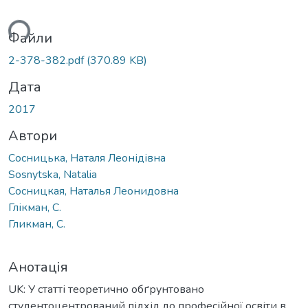
ься...
Файли
2-378-382.pdf
(370.89 KB)
Дата
2017
Автори
Сосницька, Наталя Леонідівна
Sosnytska, Natalia
Сосницкая, Наталья Леонидовна
Глікман, С.
Гликман, С.
Анотація
UK: У статті теоретично обґрунтовано
студентоцентрований підхід до професійної освіти в