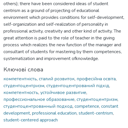
others); there have been considered ideas of student
centrism as a ground of projecting of educational
environment which provides conditions for self-development,
self-organization and self-realization of personality in
professional activity, creativity and other kind of activity. The
great attention is paid to the role of teacher in the giving
process which realizes the new function of the manager and
consultant of students for mastering by them competences,
systematization and improvement ofknowledge.
Ключові слова
компетентність
,
сталий розвиток
,
професійна освіта
,
студентоцентризм
,
студентоцентрований підхід
,
компетентность
,
устойчивое развитие
,
профессиональное образование
,
студентоцентризм
,
студентоцентрованный подход
,
competence
,
constant
development
,
professional education
,
student-centrism
,
student-centered approach