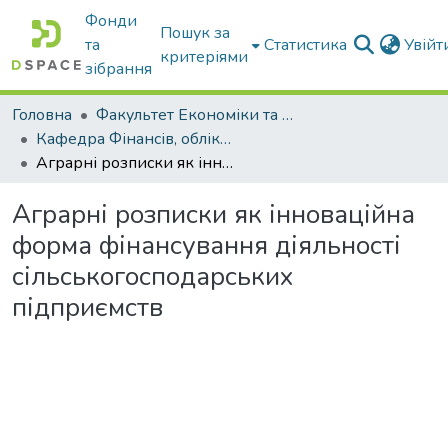
Фонди
Пошук за
та
Статистика
Увій
критеріями
зібрання
Головна
Факультет Економіки та бізнесу
Кафедра Фінансів, обліку і оподаткування
Аграрні розписки як інноваційна форма фінансування діяльності сільськогосподарських підприємств
Аграрні розписки як інноваційна
форма фінансування діяльності
сільськогосподарських
підприємств