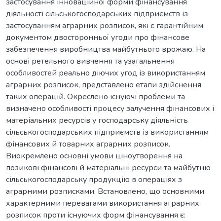
застосування інноваційної форми фінансування
діяльності сільськогосподарських підприємств із
застосуванням аграрних розписок, які є гарантійним
документом двосторонньої угоди про фінансове
забезпечення виробництва майбутнього врожаю. На
основі ретельного вивчення та узагальнення
особливостей реально діючих угод із використанням
аграрних розписок, представлено етапи здійснення
таких операцій. Окреслено існуючі проблеми та
визначено особливості процесу залучення фінансових і
матеріальних ресурсів у господарську діяльність
сільськогосподарських підприємств із використанням
фінансових й товарних аграрних розписок.
Виокремлено основні умови ціноутворення на
позикові фінансові й матеріальні ресурси та майбутню
сільськогосподарську продукцію в операціях з
аграрними розписками. Встановлено, що основними
характерними перевагами використання аграрних
розписок проти існуючих форм фінансування є: