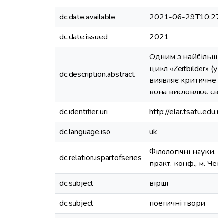
dc.date.available
2021-06-29T10:2
dc.date.issued
2021
Одним з найбільш 
цикл «Zeitbilder» 
dc.description.abstract
виявляє критичне 
вона висловлює св
dc.identifier.uri
http://elar.tsatu.
dc.language.iso
uk
Філологічні науки,
dc.relation.ispartofseries
практ. конф., м. Ч
dc.subject
вірші
dc.subject
поетичні твори