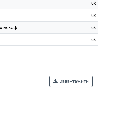
uk
uk
Гюльсхоф
uk
uk
Завантажити