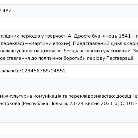
7:48Z
плідних періодів у творчості А. Дросте був кінець 1841 – 
(у перекладі – «Картини епохи»). Представлений цикл є сері
налаштування на дискусію-бесіду зі своїми сучасниками. З
оє ставлення до політичної боротьби періоду Реставрації.
edu.ua/handle/123456789/14852
 міжкультурна комунікація та перекладознавство: досвід і в
енстохова (Республіка Польша, 23-24 квітня 2021 р.);С. 101