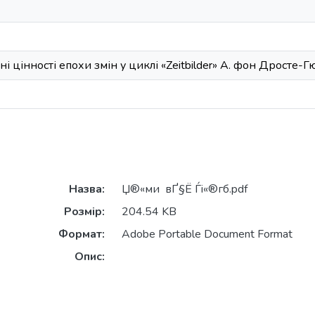
і цінності епохи змін у циклі «Zeitbilder» А. фон Дросте-
Назва:
Џ®«ми вҐ§Ё Ѓi«®гб.pdf
Розмір:
204.54 KB
Формат:
Adobe Portable Document Format
Опис: