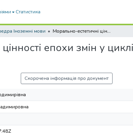
ріями
Статистика
едра Іноземні мови
Морально-естетичні цінності епохи змін у циклі «Zeitbilder» А. фон Дросте-Гюльсхоф
інності епохи змін у циклі 
Скорочена інформація про документ
лодимирівна
Владимировна
7:48Z