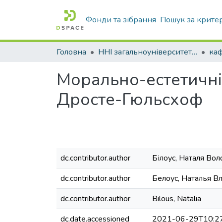
Фонди та зібрання
Пошук за крите
Головна
ННІ загальноуніверситетської підготовки
каф
Морально-естетичні ц
Дросте-Гюльсхоф
dc.contributor.author
Білоус, Наталя Во
dc.contributor.author
Белоус, Наталья 
dc.contributor.author
Bilous, Natalia
dc.date.accessioned
2021-06-29T10:2