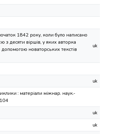
початок 1842 року, коли було написано
єю з десяти віршів, у яких авторка
uk
а допомогою новаторських текстів
uk
иклики : матеріали міжнар. наук.-
-104
uk
uk