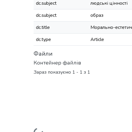
dc.subject
людські цінності
dc.subject
образ
dc.title
Морально-естетичн
dc.type
Article
Файли
Контейнер файлів
Зараз показуємо
1 - 1 з 1