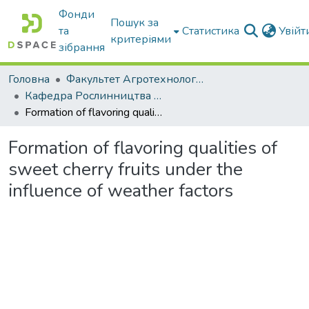
Фонди
Пошук за
та
Статистика
Увій
критеріями
зібрання
Головна
Факультет Агротехнологій та екології
Кафедра Рослинництва та садівництва ім. професора В.В. Калитки
Formation of flavoring qualities of sweet cherry fruits under the influence of weather factors
Formation of flavoring qualities of
sweet cherry fruits under the
influence of weather factors