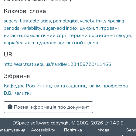
Ключові слова
sugars
,
titratable acids
,
pomological variety
,
fruits ripening
periods
,
variability
,
sugar-acid index
,
цукри
,
титровані
кислоти
,
помологічний сорт
,
терміни достигання плодів
,
варіабельніст
,
цукрово-кислотний індекс
URI
http://elar.tsatu.edu.ua/handle/123456789/11466
Зібрання
Кафедра Рослинництва та садівництва ім. професора
В.В. Калитки
Повна інформація про документ
DSpace software
copyright © 2002-2026
LYRASIS
алаштування
Accessibility
Політика
Угода
Sen