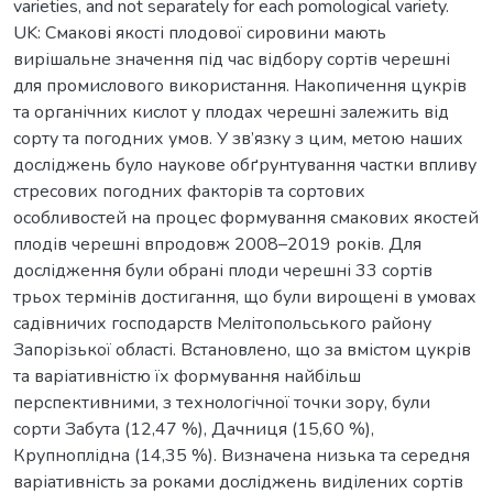
varieties, and not separately for each pomological variety.
UK: Смакові якості плодової сировини мають
вирішальне значення під час відбору сортів черешні
для промислового використання. Накопичення цукрів
та органічних кислот у плодах черешні залежить від
сорту та погодних умов. У зв’язку з цим, метою наших
досліджень було наукове обґрунтування частки впливу
стресових погодних факторів та сортових
особливостей на процес формування смакових якостей
плодів черешні впродовж 2008–2019 років. Для
дослідження були обрані плоди черешні 33 сортів
трьох термінів достигання, що були вирощені в умовах
садівничих господарств Мелітопольського району
Запорізької області. Встановлено, що за вмістом цукрів
та варіативністю їх формування найбільш
перспективними, з технологічної точки зору, були
сорти Забута (12,47 %), Дачниця (15,60 %),
Крупноплідна (14,35 %). Визначена низька та середня
варіативність за роками досліджень виділених сортів