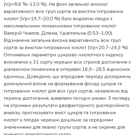
(Vр=8,6 %–13,0 %). На фоні загальної високої
варіативності всіх груп сортів за вмістом титрованих
кислот (Vр=19,7–20,0 %) було виділено плоди з
максимальними показниками титрованих кислот
Валерій Чкалов, Ділема, Удівітельна (0,53–1,00).
Відзначена загальна висока варіативність всіх груп
сортів за вмістом титрованих кислот (Vр=20,7–24,3 %).
Оптимальні параметри цукрово-кислотного індексу
визначено у 31 сорту черешні всіх строків достигання з
діапазоном показника в інтервалі 16,9– 28,5 відносних
одиниць. Доведено, що впродовж періоду досліджень
домінуючий вплив на формування фонду цукрів та
титрованих кислот для всіх груп сортів, незалежно від
терміну достигання, виявляли погодні умови. З погляду
на отримані результати двофакторного дисперсійного
аналізу, прогнозувати вміст цукрів та титрованих
кислот у плодах черешні доцільно за середніми
значеннями для певної групи сортів, а не окремо для
кожного помологічного сорту.