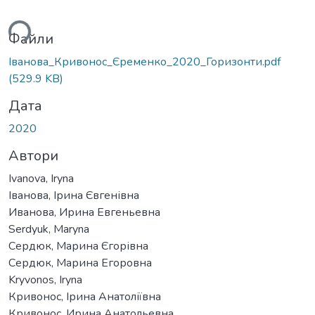
ться...
Файли
Іванова_Кривонос_Єременко_2020_Горизонти.pdf
(529.9 KB)
Дата
2020
Автори
Ivanova, Iryna
Іванова, Ірина Євгенівна
Иванова, Ирина Евгеньевна
Serdyuk, Maryna
Сердюк, Марина Єгорівна
Сердюк, Марина Егоровна
Kryvonos, Iryna
Кривонос, Ірина Анатоліївна
Кривонос, Ирина Анатольевна