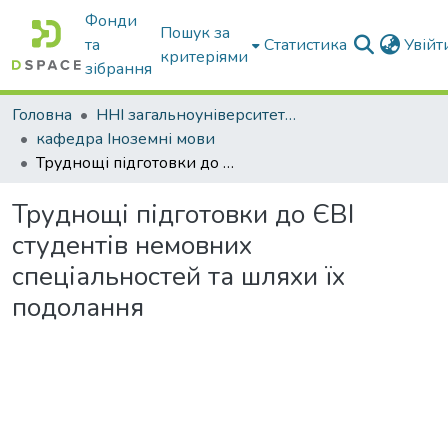
Фонди
Пошук за
та
Статистика
Увій
критеріями
зібрання
Головна
ННІ загальноуніверситетської підготовки
кафедра Іноземні мови
Труднощі підготовки до ЄВІ студентів немовних спеціальностей та шляхи їх подолання
Труднощі підготовки до ЄВІ
студентів немовних
спеціальностей та шляхи їх
подолання