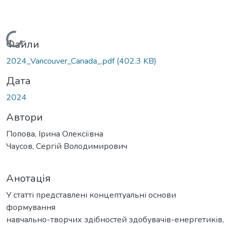
Вантажиться...
Файли
2024_Vancouver_Canada_.pdf
(402.3 KB)
Дата
2024
Автори
Попова, Ірина Олексіївна
Чаусов, Сергій Володимирович
Анотація
У статті представлені концептуальні основи
формування
навчально-творчих здібностей здобувачів-енергетиків,