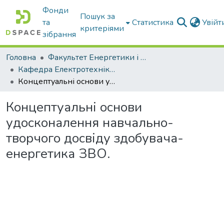
Фонди
Пошук за
та
Статистика
Увій
критеріями
зібрання
Головна
Факультет Енергетики і комп'ютерних технологій
Кафедра Електротехніки і електромеханіки ім. проф. В.В. Овчарова
Концептуальні основи удосконалення навчально-творчого досвіду здобувача-енергетика ЗВО.
Концептуальні основи
удосконалення навчально-
творчого досвіду здобувача-
енергетика ЗВО.