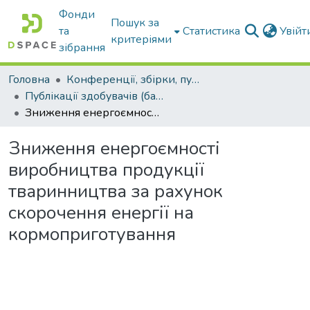
Фонди
Пошук за
та
Статистика
Увій
критеріями
зібрання
Головна
Конференції, збірки, публікації молодих вчених і здобувачів : магістрів, бакалаврів, аспірантів.
Публікації здобувачів (бакалаврів. магістрів, аспірантів)
Зниження енергоємності виробництва продукції тваринництва за рахунок скорочення енергії на кормоприготування
Зниження енергоємності
виробництва продукції
тваринництва за рахунок
скорочення енергії на
кормоприготування