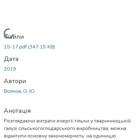
Вантажиться...
Файли
15-17.pdf
(347.19 KB)
Дата
2019
Автори
Волков, О. Ю.
Анотація
Розглядаючи витрати енергії тільки у тваринницькій
галузі сільськогосподарського виробництва, можна
відмітити основну закономірність: на одиницю