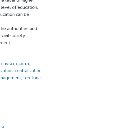
e level of higher
 level of education.
ucation can be
the authorities and
ivil society,
nment.
і науки
,
освіта
,
ization
,
centralization
,
anagement
,
territorial
ня