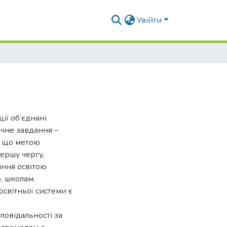
Увійти
ю
ії об’єднані
ічне завдання –
, що метою
першу чергу,
іння освітою
, школам.
світньої системи є
повідальності за