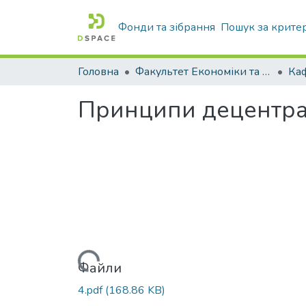
Фонди та зібрання
Пошук за крите
Головна
Факультет Економіки та бізнесу
Принципи децентралі
Вантажиться...
Файли
4.pdf
(168.86 KB)