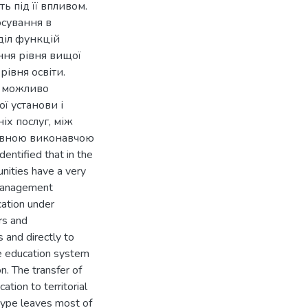
ь під її впливом.
осування в
діл функцій
ння рівня вищої
рівня освіти.
ю можливо
ї установи і
іх послуг, між
жавною виконавчою
ntified that in the
unities have a very
 management
cation under
rs and
 and directly to
he education system
on. The transfer of
ation to territorial
type leaves most of