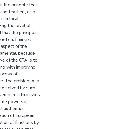
 the principle that
and teacher), as a
n in local
ing the level of
 that the principles
ed on: financial
l aspect of the
ndamental, because
ive of the CTA is to
long with improving
rocess of
ne. The problem of a
 be solved by such
overnment diminishes
some powers in
l authorities.
cation of European
tion of functions by