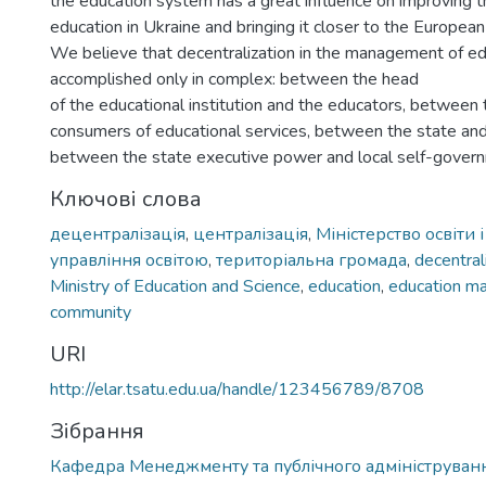
the education system has a great influence on improving th
education in Ukraine and bringing it closer to the European
We believe that decentralization in the management of ed
accomplished only in complex: between the head
of the educational institution and the educators, between 
consumers of educational services, between the state and c
between the state executive power and local self-gover
Ключові слова
децентралізація
,
централізація
,
Міністерство освіти 
управління освітою
,
територіальна громада
,
decentral
Ministry of Education and Science
,
education
,
education m
community
URI
http://elar.tsatu.edu.ua/handle/123456789/8708
Зібрання
Кафедра Менеджменту та публічного адмініструван