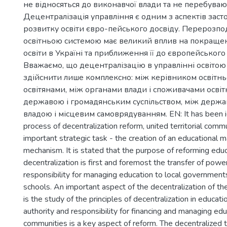
не відносяться до виконавчої влади та не перебувают
Децентралізація управління є одним з аспектів заст
розвитку освіти євро-пейського досвіду. Перерозпо
освітньою системою має великий вплив на покраще
освіти в Україні та приближення її до європейського 
Вважаємо, що децентралізацію в управлінні освіто
здійснити лише комплексно: між керівником освітньо
освітянами, між органами влади і споживачами освітн
державою і громадянським суспільством, між дер
владою і місцевим самоврядуванням. EN: It has been ide
process of decentralization reform, united territorial comm
important strategic task - the creation of an educational
mechanism. It is stated that the purpose of reforming edu
decentralization is first and foremost the transfer of powe
responsibility for managing education to local governments
schools. An important aspect of the decentralization of t
is the study of the principles of decentralization in educati
authority and responsibility for financing and managing educ
communities is a key aspect of reform. The decentralized 