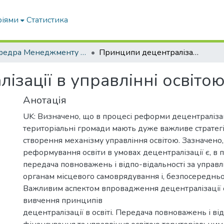
ріями
Статистика
Кафедра Менеджменту та публічного адміністрування
Принципи децентралізації в управлінні освітою
зації в управлінні освіто
Анотація
UK: Визначено, що в процесі реформи децентралізац
територіальні громади мають дуже важливе стратег
створення механізму управління освітою. Зазначено
реформування освіти в умовах децентралізації є, в 
передача повноважень і відпо-відальності за управл
органам місцевого самоврядування і, безпосередньо
Важливим аспектом впровадження децентралізації о
вивчення принципів
децентралізації в освіті. Передача повноважень і від