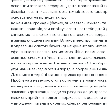
фінансування та управління освітою територіальним
основним аспектом реформи. Децентралізований т
більшість освітніх завдань органам місцевого самов
основуэться на принципах, що
кожен член громади (батько, вихователь, вчитель та 
платник податків, сам вирішує освітні потреби дітей 
спільнотах та школах і це стане поштовхом до покра
в закладах однієї громади. Встановлено, що принци
в управлінні освітою базується на: фінансових мотив
ефективності, політичних мотивах. Фінансовий аспек
освітньої системи в Україні є основним, адже далеко
наразі є спроможними. Головною метою ОТГ є скоро
утримання закладів освіти поряд із покращенням якос
Для цього в Україні активно триває процес створен
Проблема з невеликою кількістю учнів в малих містах
вирішуватись за допомогою такої оптимізації мереж
закладів. Організація влади за рахунок децентраліз
кількість прийняття рішень державою, передаючи 
у вирішенні питань в окремих сферах регіональним 