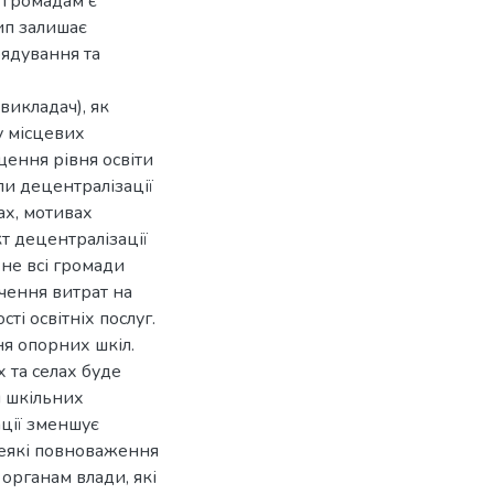
 громадам є
ип залишає
рядування та
викладач), як
у місцевих
щення рівня освіти
пи децентралізації
ах, мотивах
т децентралізації
 не всі громади
чення витрат на
ті освітніх послуг.
ня опорних шкіл.
 та селах буде
і шкільних
ації зменшує
деякі повноваження
органам влади, які