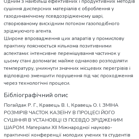
Одним з найбільш ефективних і продуктивних методів
сушіння дисперсних матеріалів є оброблення у
газодинамічному псевдозрідженому шарі,
створюваному висхідним потоком газоподібного
зріджуючого агента.
Широке впровадження цих апаратів у промислову
практику пояснюється кількома позитивними
аспектами: інтенсивне перемішування частинок у
цьому стані допомагає майже однаково розподіляти
температуру, уникнути значних місцевих перегрівів і
відповідно зменшити порушення під час проходження
через технологічні процеси.
Бібліографічний опис
Погайдак Р. Г., Кравець В. І., Кравець О. І. ЗМІНА
РОЗМІРІВ ЧАСТОК КАЗЕЇНУ В ПРОЦЕСІ ЙОГО
СУШІННЯ В УСТАНОВЦІ ІЗ ПСЕВДО ЗРІДЖЕНИМ
ШАРОМ. Матеріали XІІ Міжнародної науково-
практичної конференції молодих учених та студентів