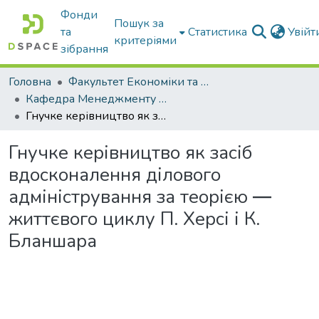
Фонди
Пошук за
та
Статистика
Увій
критеріями
зібрання
Головна
Факультет Економіки та бізнесу
Кафедра Менеджменту та публічного адміністрування
Гнучке керівництво як засіб вдосконалення ділового адміністрування за теорією ― життєвого циклу П. Херсі і К. Бланшара
Гнучке керівництво як засіб
вдосконалення ділового
адміністрування за теорією ―
життєвого циклу П. Херсі і К.
Бланшара