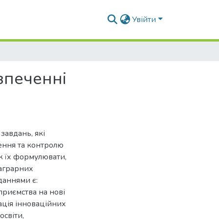
Увійти
зпеченні
завдань, які
лення та контролю
ж їх формулювати,
 аграрних
даннями є:
приємства на нові
зація інноваційних
освіти,