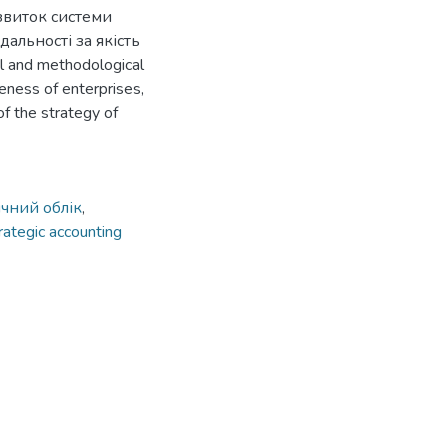
звиток системи
дальності за якість
al and methodological
eness of enterprises,
f the strategy of
ічний облік
,
rategic accounting