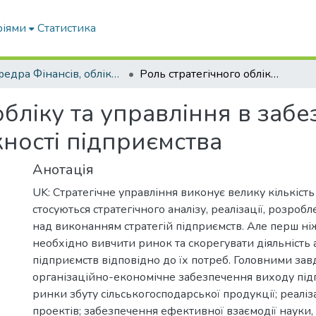
ріями
Статистика
Кафедра Фінансів, обліку і оподаткування
Роль стратегічного обліку та управління в забезпеченні конкурентоспроможності підприємства
обліку та управління в забе
ості підприємства
Анотація
UK: Стратегічне управління виконує велику кількість 
стосуються стратегічного аналізу, реалізації, розроб
над виконанням стратегій підприємств. Але перш ні
необхідно вивчити ринок та скорегувати діяльність
підприємств відповідно до їх потреб. Головними зав
організаційно-економічне забезпечення виходу під
ринки збуту сільськогосподарської продукції; реалі
проектів; забезпечення ефективної взаємодії науки, 