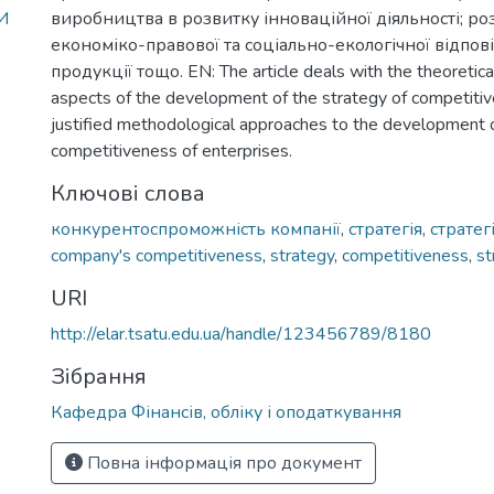
И
виробництва в розвитку інноваційної діяльності; ро
економіко-правової та соціально-екологічної відпові
продукції тощо. EN: The article deals with the theoretic
aspects of the development of the strategy of competitiv
justified methodological approaches to the development o
competitiveness of enterprises.
Ключові слова
конкурентоспроможність компанії
,
стратегія
,
стратег
company's competitiveness
,
strategy
,
competitiveness
,
st
URI
http://elar.tsatu.edu.ua/handle/123456789/8180
Зібрання
Кафедра Фінансів, обліку і оподаткування
Повна інформація про документ