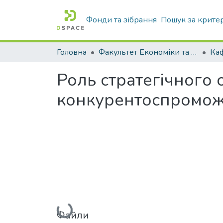
Фонди та зібрання
Пошук за крите
Головна
Факультет Економіки та бізнесу
Роль стратегічного 
конкурентоспроможн
Вантажиться...
Файли