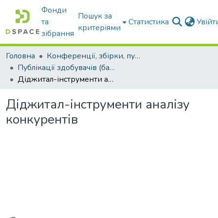
Фонди
Пошук за
та
Статистика
Увій
критеріями
зібрання
Головна
Конференції, збірки, публікації молодих вчених і здобувачів : магістрів, бакалаврів, аспірантів.
Публікації здобувачів (бакалаврів. магістрів, аспірантів)
Діджитал-інструменти аналізу конкурентів
Діджитал-інструменти аналізу
конкурентів