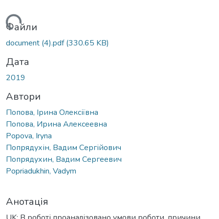
ться...
Файли
document (4).pdf
(330.65 KB)
Дата
2019
Автори
Попова, Ірина Олексіївна
Попова, Ирина Алексеевна
Popova, Iryna
Попрядухін, Вадим Сергійович
Попрядухин, Вадим Сергеевич
Popriadukhin, Vadym
Анотація
UK: В роботі проаналізовано умови роботи, причини