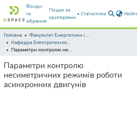
Фонди
Пошук за
та
Статистика
Увій
критеріями
зібрання
Головна
Факультет Енергетики і комп'ютерних технологій
Кафедра Електротехніки і електромеханіки ім. проф. В.В. Овчарова
Параметри контролю несиметричних режимів роботи асинхронних двигунів
Параметри контролю
несиметричних режимів роботи
асинхронних двигунів