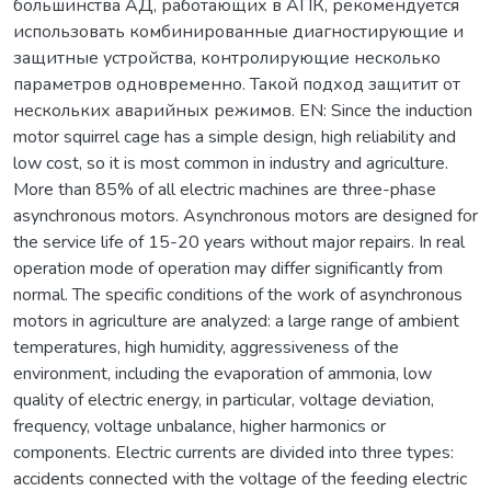
большинства АД, работающих в АПК, рекомендуется
использовать комбинированные диагностирующие и
защитные устройства, контролирующие несколько
параметров одновременно. Такой подход защитит от
нескольких аварийных режимов. EN: Since the induction
motor squirrel cage has a simple design, high reliability and
low cost, so it is most common in industry and agriculture.
More than 85% of all electric machines are three-phase
asynchronous motors. Asynchronous motors are designed for
the service life of 15-20 years without major repairs. In real
operation mode of operation may differ significantly from
normal. The specific conditions of the work of asynchronous
motors in agriculture are analyzed: a large range of ambient
temperatures, high humidity, aggressiveness of the
environment, including the evaporation of ammonia, low
quality of electric energy, in particular, voltage deviation,
frequency, voltage unbalance, higher harmonics or
components. Electric currents are divided into three types:
accidents connected with the voltage of the feeding electric