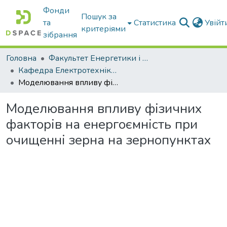
Фонди
Пошук за
та
Статистика
Увій
критеріями
зібрання
Головна
Факультет Енергетики і комп'ютерних технологій
Кафедра Електротехніки і електромеханіки ім. проф. В.В. Овчарова
Моделювання впливу фізичних факторів на енергоємність при очищенні зерна на зернопунктах
Моделювання впливу фізичних
факторів на енергоємність при
очищенні зерна на зернопунктах