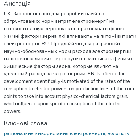
Анотація
UK: Запропоновано для розробки науково-
обґрунтованих норм витрат електроенергії на
потокових лініях зернопунктів враховувати фізико-
хімічні фактори зерна, які впливають на питомі витрати
електроенергії. RU: Предложено для разработки
научно-обоснованных норм расхода электроэнергии
на поточных линиях зернопунктов учитывать физико-
химические факторы зерна, которые влияют на
удельный расход электроэнергии. EN: Is offered for
development scientifically-is motivated of the rates of the
consuption to electric powers on production lines of the corn
points to take into account physico-chemical factors grain,
which influence upon specific consuption of the electric
powers.
Ключові слова
раціональне використання електроенергії
,
вологість