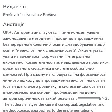
Видавець
Prešovská univerzita v Prešove
Анотація
UKR : Авторами аналізуються чинні концептуальні,
законодавчі та методичні підходи до впровадження
безперервної екологічної освіти для здобувачів вищої
освіти "неекологічних спеціальностей". Акцентується
увага на важливості формування інтегральної
екологічної компетентності як невіддільного практико-
орієнтованого складника в системі особистісних
цінностей. При цьому наголошується на формальності
чинного підходу до впровадження екологічної освіти
(освіти для сталого розвитку) в системі вищої освіти та
виокремлюються основні проблеми, які на думку
авторів спричинюють такий результат. /////////////////////ENG :
The authors analyze the current conceptual, legislative, and
methodological approaches to the implementation of