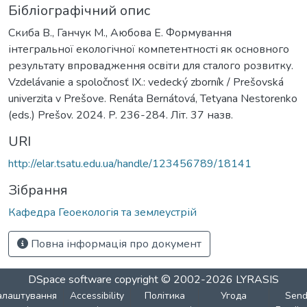
Бібліографічний опис
Скиба В., Ганчук М., Аюбова Е. Формування
інтегральної екологічної компетентності як основного
результату впровадження освіти для сталого розвитку.
Vzdelávanie a spoločnosť IХ.: vedecký zborník / Prešovská
univerzita v Prešove. Renáta Bernátová, Tetyana Nestorenko
(eds.) Prešov. 2024. P. 236-284. Літ. 37 назв.
URI
http://elar.tsatu.edu.ua/handle/123456789/18141
Зібрання
Кафедра Геоекологія та землеустрій
Повна інформація про документ
DSpace software
copyright © 2002-2026
LYRASIS
алаштування
Accessibility
Політика
Угода
Sen