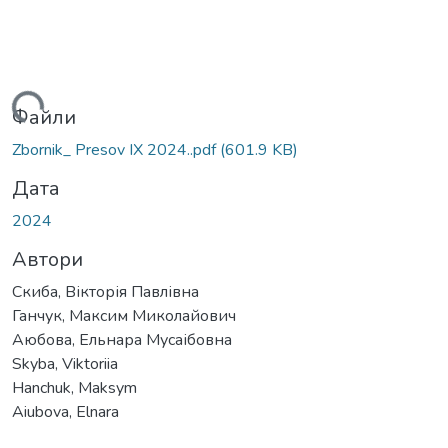
иться...
Файли
Zbornik_ Presov IX 2024..pdf
(601.9 KB)
Дата
2024
Автори
Скиба, Вікторія Павлівна
Ганчук, Максим Миколайович
Аюбова, Ельнара Мусаібовна
Skyba, Viktoriia
Hanchuk, Maksym
Aiubova, Elnara