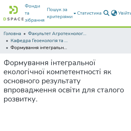
Фонди
Пошук за
та
Статистика
Увій
критеріями
зібрання
Головна
Факультет Агротехнологій та екології
Кафедра Геоекологія та землеустрій
Формування інтегральної екологічної компетентності як основного результату впровадження освіти для сталого розвитку.
Формування інтегральної
екологічної компетентності як
основного результату
впровадження освіти для сталого
розвитку.