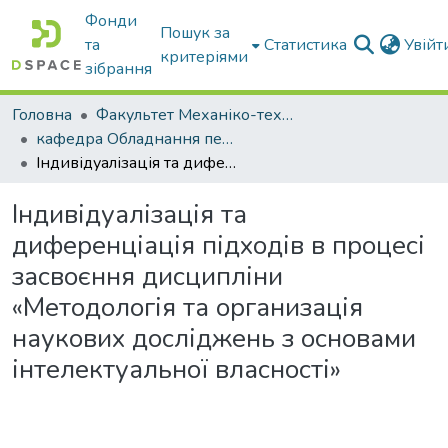
Фонди
Пошук за
та
Статистика
Увій
критеріями
зібрання
Головна
Факультет Механіко-технологічний
кафедра Обладнання переробних і харчових виробництв ім. професора Ф.Ю. Ялпачика
Індивідуалізація та диференціація підходів в процесі засвоєння дисципліни «Методологія та организація наукових досліджень з основами інтелектуальної власності»
Індивідуалізація та
диференціація підходів в процесі
засвоєння дисципліни
«Методологія та организація
наукових досліджень з основами
інтелектуальної власності»