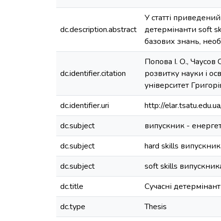
У статті приведений 
dc.description.abstract
детермінанти soft s
базових знань, необ
Попова І. О., Чаусов
dc.identifier.citation
розвитку науки і осв
університет Григорі
dc.identifier.uri
http://elar.tsatu.ed
dc.subject
випускник - енерге
dc.subject
hard skills випускни
dc.subject
soft skills випускни
dc.title
Сучасні детермінант
dc.type
Thesis