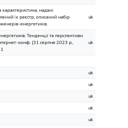
на характеристика, надані
блений їх реєстр, описаний набір
uk
інженерів-енергетиків.
в-енергетиків. Тенденції та перспективи
інтернет-конф. (31 серпня 2023 р.,
uk
41
uk
uk
uk
uk
uk