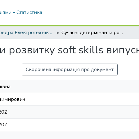
ріями
Статистика
Кафедра Електротехніки і електромеханіки ім. проф. В.В. Овчарова
Сучасні детермінанти розвитку soft skills випускників-енергетиків
и розвитку soft skills випу
Скорочена інформація про документ
іївна
одимирович
20Z
20Z