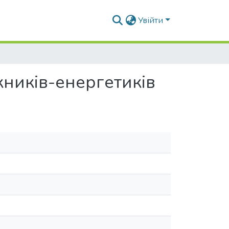
Увійти
скників-енергетиків