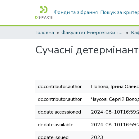
Фонди та зібрання
Пошук за крите
Головна
Факультет Енергетики і комп'ютерних технологій
Сучасні детермінант
dc.contributor.author
Попова, Ірина Олекс
dc.contributor.author
Чаусов, Сергій Вол
dc.date.accessioned
2024-08-10T16:59:
dc.date.available
2024-08-10T16:59:
dc.date.issued
2023