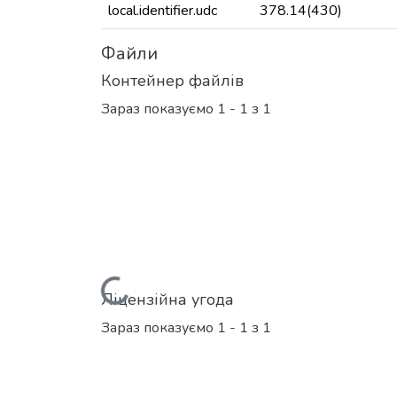
local.identifier.udc
378.14(430)
Файли
Контейнер файлів
Зараз показуємо
1 - 1 з 1
Вантажиться...
Ліцензійна угода
Зараз показуємо
1 - 1 з 1