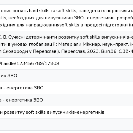
опис понять hard skills та soft skills, наведена їх порівняль
kills, необхідних для випускників ЗВО- енергетиків, розро
хідних для напрацюванняsoft skills в процесі підготовки 
 С. В. Сучасні детермінанти розвитку soft skills випускникі
іти в умовах глобалізації : Матеріали Міжнар. наук.-практ. 
я Сковороди у Переяславі). Переяслав, 2023. Вип.96. С.38-
u.ua/handle/123456789/17809
тик ЗВО
ка - енергетика ЗВО
ка - енергетика ЗВО
и розвитку soft skills випускників-енергетиків