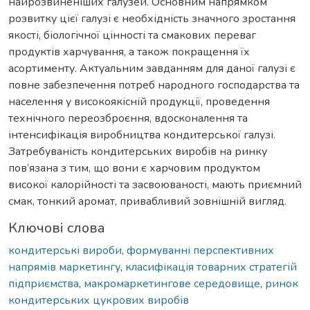
найрозвиненіших галузей. Основним напрямком
розвитку цієї галузі є необхідність значного зростання
якості, біологічної цінності та смакових переваг
продуктів харчування, а також покращення їх
асортименту. Актуальним завданням для даної галузі є
повне забезпечення потреб народного господарства та
населення у високоякісній продукції, проведення
технічного переозброєння, вдосконалення та
інтенсифікація виробництва кондитерської галузі.
Затребуваність кондитерських виробів на ринку
пов’язана з тим, що вони є харчовим продуктом
високої калорійності та засвоюваності, мають приємний
смак, тонкий аромат, привабливий зовнішній вигляд.
Ключові слова
кондитерські вироби
,
формуванні перспективних
напрямів маркетингу
,
класифікація товарних стратегій
підприємства
,
макромаркетингове середовище
,
ринок
кондитерських цукрових виробів