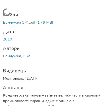
Вантажиться...
Файли
Бончужна Э.Ф..pdf
(1.79 MB)
Дата
2019
Автори
Бончужна, Є. Ф.
Видавець
Мелітополь: ТДАТУ
Анотація
Кондитерська галузь – займає велику часту в харчовій
промисловості України, адже є однією з