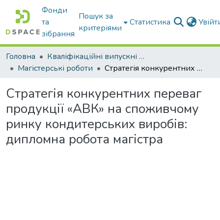
Фонди
Пошук за
та
Статистика
Увій
критеріями
зібрання
Головна
Кваліфікаційні випускні роботи бакалаврів і магістрів
Магістерські роботи
Стратегія конкурентних переваг продукції «АВК» на споживчому ринку кондитерських виробів: дипломна робота магістра
Стратегія конкурентних переваг
продукції «АВК» на споживчому
ринку кондитерських виробів:
дипломна робота магістра