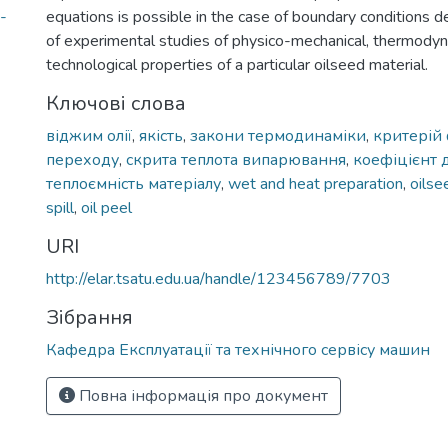
-
equations is possible in the case of boundary conditions d
of experimental studies of physico-mechanical, thermody
technological properties of a particular oilseed material.
Ключові слова
віджим олії
,
якість
,
закони термодинаміки
,
критерій
переходу
,
скрита теплота випарювання
,
коефіцієнт 
теплоємність матеріалу
,
wet and heat preparation
,
oilse
spill
,
oil peel
URI
http://elar.tsatu.edu.ua/handle/123456789/7703
Зібрання
Кафедра Експлуатації та технічного сервісу машин
Повна інформація про документ