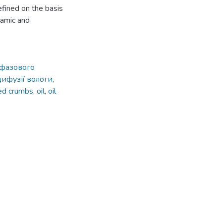
efined on the basis
namic and
 фазового
дифузії вологи
,
ed crumbs
,
oil
,
oil