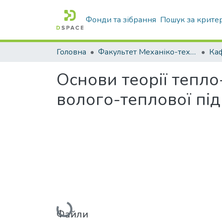
Фонди та зібрання
Пошук за крите
Головна
Факультет Механіко-технологічний
Основи теорії тепл
волого-теплової пі
Вантажиться...
Файли