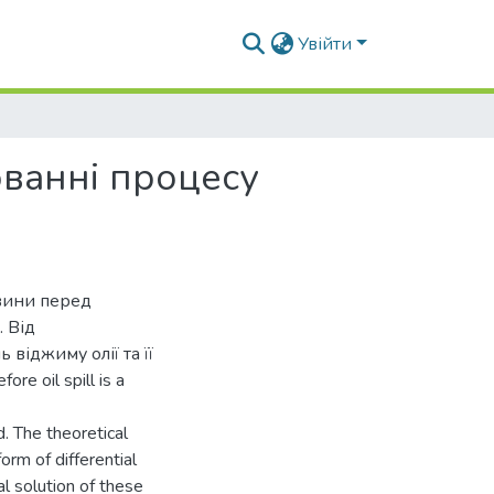
Увійти
ванні процесу
овини перед
 Від
 віджиму олії та її
re oil spill is a
d. The theoretical
orm of differential
l solution of these