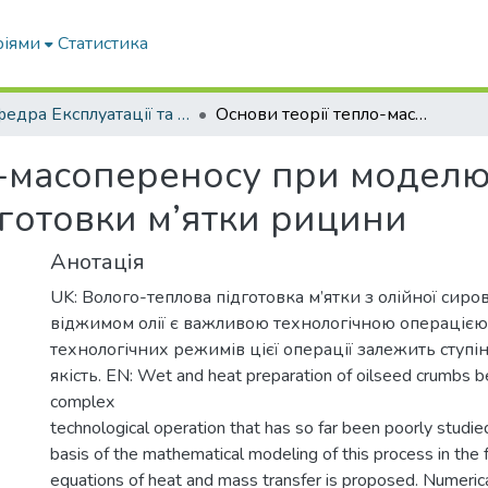
ріями
Статистика
Кафедра Експлуатації та технічного сервісу машин
Основи теорії тепло-масопереносу при моделюванні процесу волого-теплової підготовки м’ятки рицини
о-масопереносу при моделю
дготовки м’ятки рицини
Анотація
UK: Волого-теплова підготовка м’ятки з олійної сир
віджимом олії є важливою технологічною операцією.
технологічних режимів цієї операції залежить ступінь
якість. EN: Wet and heat preparation of oilseed crumbs befo
complex
technological operation that has so far been poorly studie
basis of the mathematical modeling of this process in the f
equations of heat and mass transfer is proposed. Numerica