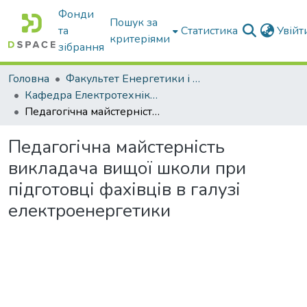
Фонди
Пошук за
та
Статистика
Увій
критеріями
зібрання
Головна
Факультет Енергетики і комп'ютерних технологій
Кафедра Електротехніки і електромеханіки ім. проф. В.В. Овчарова
Педагогічна майстерність викладача вищої школи при підготовці фахівців в галузі електроенергетики
Педагогічна майстерність
викладача вищої школи при
підготовці фахівців в галузі
електроенергетики