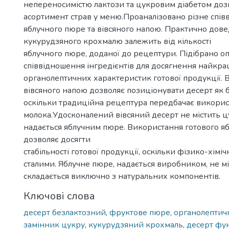
непереносимістю лактози та цукровим діабетом до
асортимент страв у меню.Проаналізовано різне спі
яблучного пюре та вівсяного напою. Практично дове
кукурудзяного крохмалю залежить від кількості
яблучного пюре, доданої до рецептури. Підібрано о
співвідношення інгредієнтів для досягнення найкр
органолептичних характеристик готової продукції.
вівсяного напою дозволяє позиціонувати десерт як 
оскільки традиційна рецептура передбачає викорис
молока.Удосконалений вівсяний десерт не містить цу
надається яблучним пюре. Використання готового я
дозволяє досягти
стабільності готової продукції, оскільки фізико-хімі
сталими. Яблучне пюре, надається виробником, не мі
складається виключно з натуральних компонентів.
Ключові слова
десерт безлактозний
,
фруктове пюре
,
органолептич
замінник цукру
,
кукурудзяний крохмаль
,
десерт фу