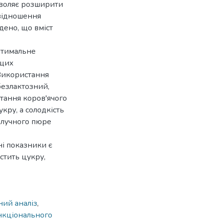
зволяє розширити
ввідношення
дено, що вміст
птимальне
ащих
 Використання
безлактозний,
тання коров'ячого
кру, а солодкість
блучного пюре
чні показники є
стить цукру,
ний аналіз
,
нкціонального