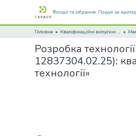
Фонди та зібрання
Пошук за крите
Головна
Кваліфікаційні випускні роботи бакалаврів і магістрів
Маг
Розробка технологі
12837304.02.25): кв
технології»