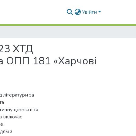
Увійти
(23 ХТД
ра ОПП 181 «Харчові
д літератури за
та
ичну цінність та
ка включає
ре
дям з