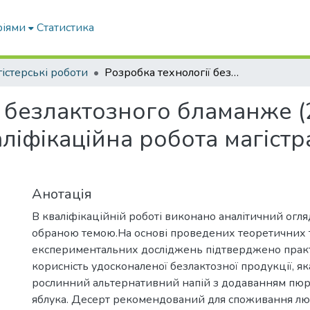
ріями
Статистика
істерські роботи
Розробка технології безлактозного бламанже (23 ХТД 12837304.02.25): кваліфікаційна робота магістра ОПП 181 «Харчові технології»
ї безлактозного бламанже 
аліфікаційна робота магіст
Анотація
В кваліфікаційній роботі виконано аналітичний огля
обраною темою.На основі проведених теоретичних 
експериментальних досліджень підтверджено практ
корисність удосконаленої безлактозної продукції, я
рослинний альтернативний напій з додаванням пю
яблука. Десерт рекомендований для споживання лю