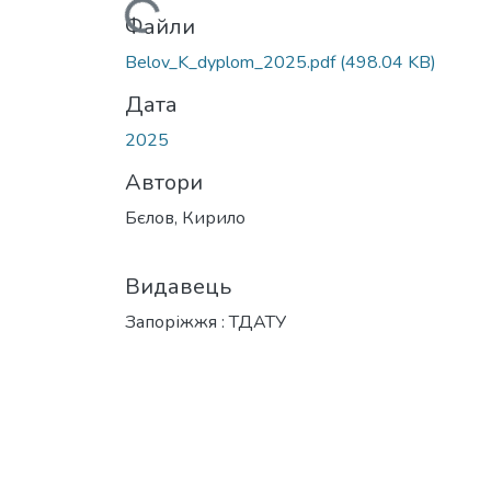
Вантажиться...
Файли
Belov_K_dyplom_2025.pdf
(498.04 KB)
Дата
2025
Автори
Бєлов, Кирило
Видавець
Запоріжжя : ТДАТУ