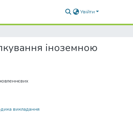
Увійти
ілкування іноземною
 мовленнєвих
одика викладання