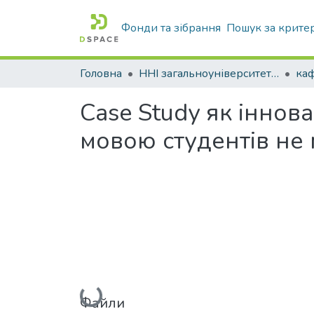
Фонди та зібрання
Пошук за крите
Головна
ННІ загальноуніверситетської підготовки
каф
Case Study як інно
мовою студентів не
Вантажиться...
Файли