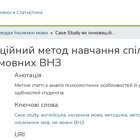
ріями
Статистика
едра Іноземні мови
Case Study як інноваційний метод навчання спілкування іноземною мовою студентів не мовних ВНЗ
ваційний метод навчання сп
 мовних ВНЗ
Анотація
Метою статті є аналіз психологічних особливостей й
здібностей студентів.
Ключові слова
Case study
,
англійська
,
іноземна мова
,
методика
,
мет
іноземних мов
,
не мовні ВНЗ
URI