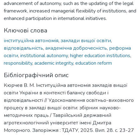
advancement of autonomy, such as the updating of the legal
framework, increased managerial flexibility of institutions, and
enhanced participation in international initiatives.
Ключові слова
інституційна автономія
,
заклади вищої освіти
,
відповідальність
,
академічна доброчесність
,
реформа
освіти
,
institutional autonomy
,
higher education institutions
,
responsibility
,
academic integrity
,
education reform
Бібліографічний опис
Кюрчев В. М. Інституційна автономія закладів вищої
освіти України в контексті балансу свободи і
відповідальності // Удосконалення освітньо-виховного
процесу в закладі вищої освіти: збірник науково-
методичних праць / Таврійський державний
агротехнологічний університет імені Дмитра
Моторного. Запоріжжя : ТДАТУ, 2025. Вип. 28. с. 23-27