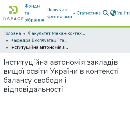
Фонди
Пошук за
та
Статистика
Увій
критеріями
зібрання
Головна
Факультет Механіко-технологічний
Кафедра Експлуатації та технічного сервісу машин
Інституційна автономія закладів вищої освіти України в контексті балансу свободи і відповідальності
Інституційна автономія закладів
вищої освіти України в контексті
балансу свободи і
відповідальності