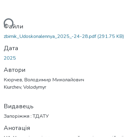
ься...
Файли
zbirnik_Udoskonalennya_2025_-24-28.pdf
(291.75 KB)
Дата
2025
Автори
Кюрчев, Володимир Миколайович
Kiurchev, Volodymyr
Видавець
Запоріжжя : ТДАТУ
Анотація