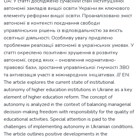
UA: У статті досліджено сучасний стан інституційної
автономії закладів вищої освіти України як ключового
елементу реформи вищої освіти. Проаналізовано зміст
автономії в контексті поєднання свободи
управлінських рішень із відповідальністю за якість
освітньої діяльності. Особливу увагу приділено
проблемам реалізації автономії в українських умовах. У
статті окреслено позитивні зрушення в розвитку
автономії, серед яких – оновлення нормативно-
правової бази, зростання управлінської гнучкості ЗВО
та активізація участі в міжнародних ініціативах. /// EN:
The article explores the current state of institutional
autonomy of higher education institutions in Ukraine as a key
element of higher education reform. The concept of
autonomy is analyzed in the context of balancing managerial
decision-making freedom with responsibility for the quality of
educational activities. Special attention is paid to the
challenges of implementing autonomy in Ukrainian conditions.
The article outlines positive developments in the