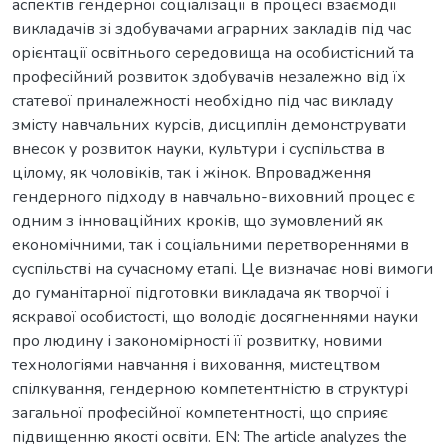
аспектів гендерної соціалізації в процесі взаємодії
викладачів зі здобувачами аграрних закладів під час
орієнтації освітнього середовища на особистісний та
професійний розвиток здобувачів незалежно від їх
статевої приналежності необхідно під час викладу
змісту навчальних курсів, дисциплін демонструвати
внесок у розвиток науки, культури і суспільства в
цілому, як чоловіків, так і жінок. Впровадження
гендерного підходу в навчально-виховний процес є
одним з інноваційних кроків, що зумовлений як
економічними, так і соціальними перетвореннями в
суспільстві на сучасному етапі. Це визначає нові вимоги
до гуманітарної підготовки викладача як творчої і
яскравої особистості, що володіє досягненнями науки
про людину і закономірності її розвитку, новими
технологіями навчання і виховання, мистецтвом
спілкування, гендерною компетентністю в структурі
загальної професійної компетентності, що сприяє
підвищенню якості освіти. EN: The article analyzes the