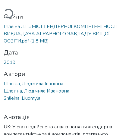
Вантажиться...
Файли
Шлєіна Л.І. ЗМІСТ ГЕНДЕРНОЇ КОМПЕТЕНТНОСТІ
ВИКЛАДАЧА АГРАРНОГО ЗАКЛАДУ ВИЩОЇ
ОСВІТИ.pdf
(1.8 MB)
Дата
2019
Автори
Шлєіна, Людмила Іванівна
Шлеина, Людмила Ивановна
Shlieina, Liudmyla
Анотація
UK: У статті здійснено аналіз поняття «гендерна
компетентність» та її компонентів, розглянуто