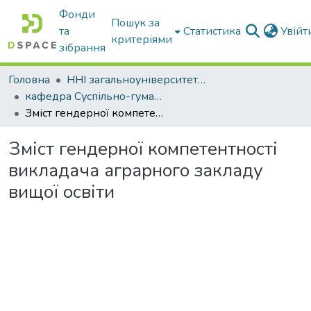
Фонди
Пошук за
та
Статистика
Увій
критеріями
зібрання
Головна
ННІ загальноуніверситетської підготовки
кафедра Суспільно-гуманітарні науки
Зміст гендерної компетентності викладача аграрного закладу вищої освіти
Зміст гендерної компетентності
викладача аграрного закладу
вищої освіти