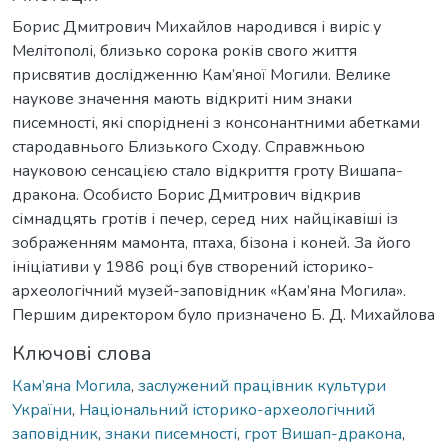
Борис Дмитрович Михайлов народився і виріс у
Мелітополі, близько сорока років свого життя
присвятив дослідженню Кам’яної Могили. Велике
наукове значення мають відкриті ним знаки
писемності, які споріднені з консонантними абетками
стародавнього Близького Сходу. Справжньою
науковою сенсацією стало відкриття гроту Вишапа-
дракона. Особисто Борис Дмитрович відкрив
сімнадцять гротів і печер, серед них найцікавіші із
зображенням мамонта, птаха, бізона і коней. За його
ініціативи у 1986 році був створений історико-
археологічний музей-заповідник «Кам’яна Могила».
Першим директором було призначено Б. Д. Михайлова
Ключові слова
Кам’яна Могила
,
заслужений працівник культури
України
,
Національний історико-археологічний
заповідник
,
знаки писемності
,
грот Вишап-дракона
,