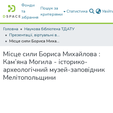
Фонди
Пошук за
та
Статистика
Увій
критеріями
зібрання
Головна
Наукова бібліотека ТДАТУ
Презентації, віртуальні виставки наукової бібліотеки
Місце сили Бориса Михайлова : Кам’яна Могила - історико-археологічний музей-заповідник Мелітопольщини
Місце сили Бориса Михайлова :
Кам’яна Могила - історико-
археологічний музей-заповідник
Мелітопольщини