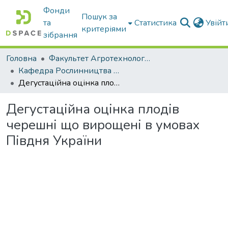
Фонди
Пошук за
та
Статистика
Увій
критеріями
зібрання
Головна
Факультет Агротехнологій та екології
Кафедра Рослинництва та садівництва ім. професора В.В. Калитки
Дегустаційна оцінка плодів черешні що вирощені в умовах Півдня України
Дегустаційна оцінка плодів
черешні що вирощені в умовах
Півдня України