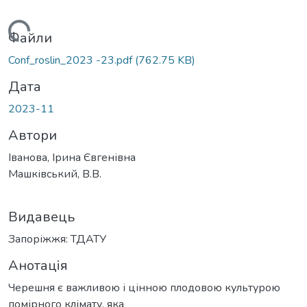
ажиться...
Файли
Conf_roslin_2023 -23.pdf
(762.75 KB)
Дата
2023-11
Автори
Іванова, Ірина Євгенівна
Машківський, В.В.
Видавець
Запоріжжя: ТДАТУ
Анотація
Черешня є важливою і цінною плодовою культурою
помірного клімату, яка