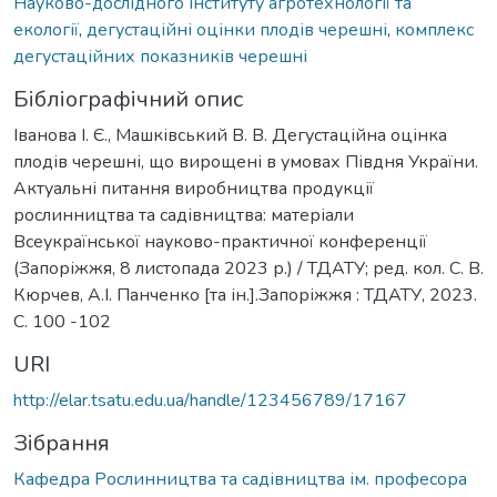
Науково-дослідного інституту агротехнології та
екології
,
дегустаційні оцінки плодів черешні
,
комплекс
дегустаційних показників черешні
Бібліографічний опис
Іванова І. Є., Машківський В. В. Дегустаційна оцінка
плодів черешні, що вирощені в умовах Півдня України.
Актуальні питання виробництва продукції
рослинництва та садівництва: матеріали
Всеукраїнської науково-практичної конференції
(Запоріжжя, 8 листопада 2023 р.) / ТДАТУ; ред. кол. С. В.
Кюрчев, А.І. Панченко [та ін.].Запоріжжя : ТДАТУ, 2023.
С. 100 -102
URI
http://elar.tsatu.edu.ua/handle/123456789/17167
Зібрання
Кафедра Рослинництва та садівництва ім. професора