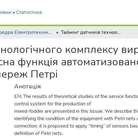
ріями
Статистика
Кафедра Електротехніки і електромеханіки ім. проф. В.В. Овчарова
Таймінг датчиків технологічного комплексу виробництва комбікорму як сервісна функція автоматизованої системи управління на базі мереж Петрі
ехнологічного комплексу в
сна функція автоматизован
мереж Петрі
Анотація
EN: The results of theoretical studies of the service functi
control system for the production of
mixed-fodder are presented in this tissue. We describe the
identifying the condition of the equipment with Petri nets u
connection, it is proposed to apply “timing” of sensors ba
definition of Petri nets.