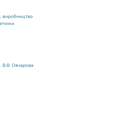
r
,
виробництво
атчики
. В.В. Овчарова