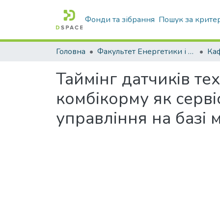
Фонди та зібрання
Пошук за крите
Головна
Факультет Енергетики і комп'ютерних технологій
Таймінг датчиків т
комбікорму як серві
управління на базі 