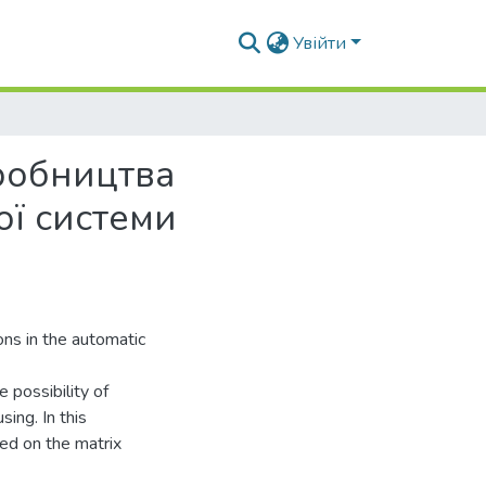
Увійти
иробництва
ої системи
ons in the automatic
 possibility of
sing. In this
sed on the matrix