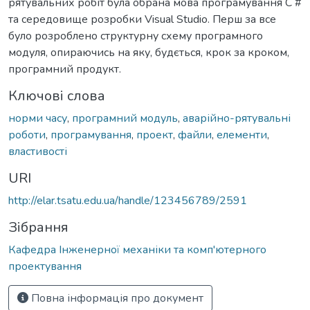
рятувальних робіт була обрана мова програмування C #
та середовище розробки Visual Studio. Перш за все
було розроблено структурну схему програмного
модуля, опираючись на яку, будється, крок за кроком,
програмний продукт.
Ключові слова
норми часу
,
програмний модуль
,
аварійно-рятувальні
роботи
,
програмування
,
проект
,
файли
,
елементи
,
властивості
URI
http://elar.tsatu.edu.ua/handle/123456789/2591
Зібрання
Кафедра Інженерної механіки та комп'ютерного
проектування
Повна інформація про документ