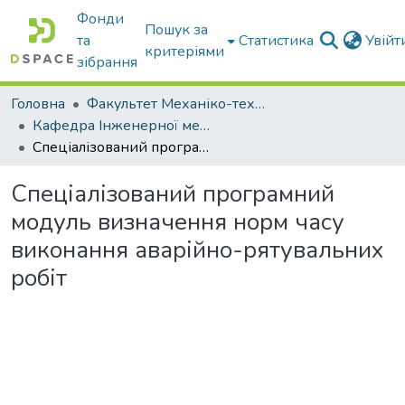
Фонди
Пошук за
та
Статистика
Увій
критеріями
зібрання
Головна
Факультет Механіко-технологічний
Кафедра Інженерної механіки та комп'ютерного проектування
Спеціалізований програмний модуль визначення норм часу виконання аварійно-рятувальних робіт
Спеціалізований програмний
модуль визначення норм часу
виконання аварійно-рятувальних
робіт