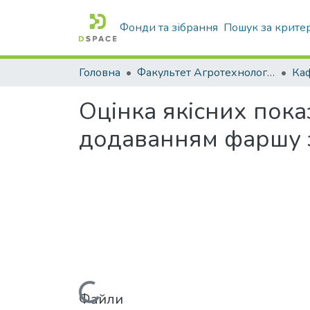
Фонди та зібрання
Пошук за крите
Головна
Факультет Агротехнологій та екології
Оцінка якісних пока
додаванням фаршу з
Вантажиться...
Файли