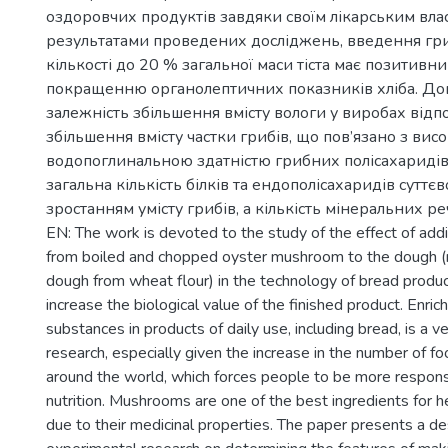
оздоровчих продуктів завдяки своїм лікарським влас
результатами проведених досліджень, введення гр
кількості до 20 % загальної маси тіста має позитивн
покращенню органолептичних показників хліба. Д
залежність збільшення вмісту вологи у виробах відп
збільшення вмісту частки грибів, що пов’язано з вис
водопоглинальною здатністю грибних полісахаридів
загальна кількість білків та ендополісахаридів суттє
зростанням умісту грибів, а кількість мінеральних реч
EN: The work is devoted to the study of the effect of ad
from boiled and chopped oyster mushroom to the dough (r
dough from wheat flour) in the technology of bread product
increase the biological value of the finished product. Enri
substances in products of daily use, including bread, is a ve
research, especially given the increase in the number of 
around the world, which forces people to be more respons
nutrition. Mushrooms are one of the best ingredients for h
due to their medicinal properties. The paper presents a de