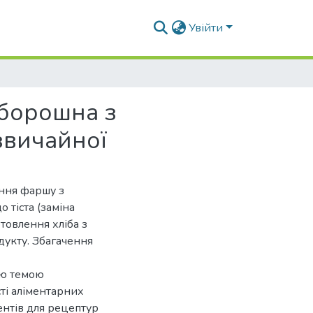
Увійти
 борошна з
звичайної
ння фаршу з
 тіста (заміна
отовлення хліба з
дукту. Збагачення
ою темою
ті аліментарних
нтів для рецептур