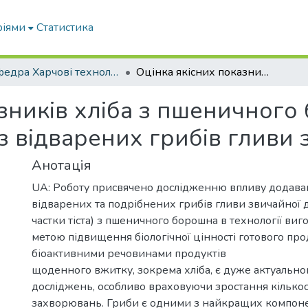
ріями
Статистика
Кафедра Харчові технологіі та готельно-ресторанна справа
Оцінка якісних показників хліба з пшеничного борошна з додаванням фаршу з відварених грибів гливи звичайної
зників хліба з пшеничного
 відварених грибів гливи 
Анотація
UA: Роботу присвячено дослідженню впливу додава
відварених та подрібнених грибів гливи звичайної до
частки тіста) з пшеничного борошна в технології виг
метою підвищення біологічної цінності готового про
біоактивними речовинами продуктів
щоденного вжитку, зокрема хліба, є дуже актуальн
досліджень, особливо враховуючи зростання кількос
захворювань. Гриби є одними з найкращих компоне