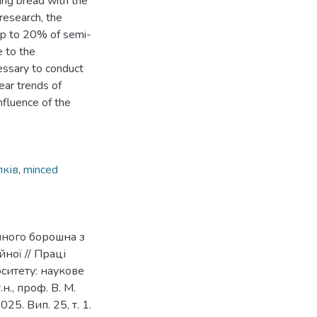
ing bread with the
research, the
up to 20% of semi-
 to the
cessary to conduct
ear trends of
nfluence of the
лків
,
minced
ичного борошна з
ної // Праці
ситету: наукове
н., проф. В. М.
5. Вип. 25, т. 1.