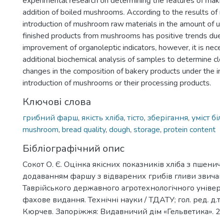
experimental research on determining the features of mak
addition of boiled mushrooms. According to the results of 
introduction of mushroom raw materials in the amount of 
finished products from mushrooms has positive trends due
improvement of organoleptic indicators, however, it is ne
additional biochemical analysis of samples to determine cl
changes in the composition of bakery products under the i
introduction of mushrooms or their processing products.
Ключові слова
грибний фарш
,
якість хліба
,
тісто
,
зберігання
,
уміст бі
mushroom
,
bread quality
,
dough
,
storage
,
protein content
Бібліографічний опис
Сокот О. Є. Оцінка якісних показників хліба з пшен
додаванням фаршу з відварених грибів гливи звичай
Таврійського державного агротехнологічного універ
фахове видання. Технічні науки / ТДАТУ; гол. ред. д.т.
Кюрчев. Запоріжжя: Видавничий дім «Гельветика». 202