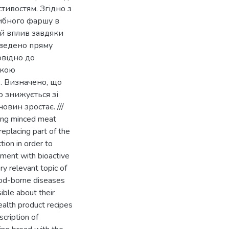
тивостям. Згідно з
ибного фаршу в
ий вплив завдяки
оведено пряму
овідно до
окою
. Визначено, що
во знижується зі
овин зростає. ///
ding minced meat
eplacing part of the
ion in order to
chment with bioactive
ry relevant topic of
food-borne diseases
ible about their
ealth product recipes
scription of