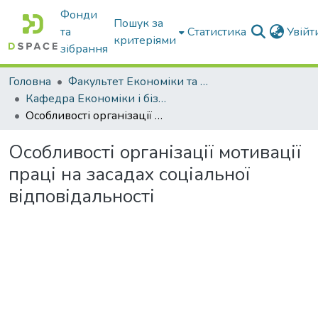
Фонди
Пошук за
та
Статистика
Увій
критеріями
зібрання
Головна
Факультет Економіки та бізнесу
Кафедра Економіки і бізнесу
Особливості організації мотивації праці на засадах соціальної відповідальності
Особливості організації мотивації
праці на засадах соціальної
відповідальності