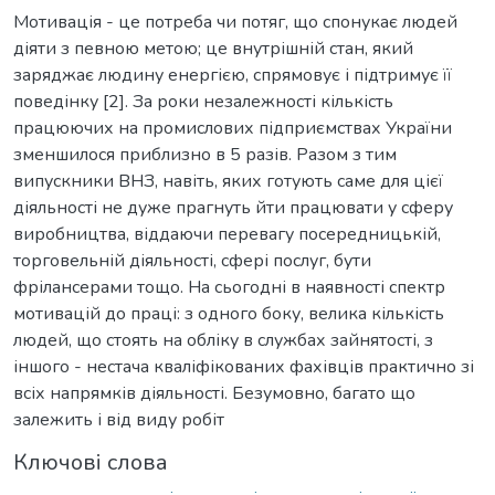
Мотивація - це потреба чи потяг, що спонукає людей
діяти з певною метою; це внутрішній стан, який
заряджає людину енергією, спрямовує і підтримує її
поведінку [2]. За роки незалежності кількість
працюючих на промислових підприємствах України
зменшилося приблизно в 5 разів. Разом з тим
випускники ВНЗ, навіть, яких готують саме для цієї
діяльності не дуже прагнуть йти працювати у сферу
виробництва, віддаючи перевагу посередницькій,
торговельній діяльності, сфері послуг, бути
фрілансерами тощо. На сьогодні в наявності спектр
мотивацій до праці: з одного боку, велика кількість
людей, що стоять на обліку в службах зайнятості, з
іншого - нестача кваліфікованих фахівців практично зі
всіх напрямків діяльності. Безумовно, багато що
залежить і від виду робіт
Ключові слова