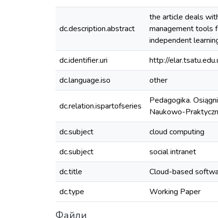
the article deals wi
dc.description.abstract
management tools fo
independent learning
dc.identifier.uri
http://elar.tsatu.
dc.language.iso
other
Pedagogika. Osiągni
dc.relation.ispartofseries
Naukowo-Praktyczne
dc.subject
cloud computing
dc.subject
social intranet
dc.title
Cloud-based software
dc.type
Working Paper
Файли