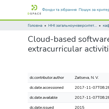
Фонди та зібрання
Пошук за крите
Головна
ННІ загальноуніверситетської підготовки
каф
Cloud-based software
extracurricular activi
dc.contributor.author
Zaitseva, N. V.
dc.date.accessioned
2017-11-07T08:2
dc.date.available
2017-11-07T08:2
dc.date.issued
2015