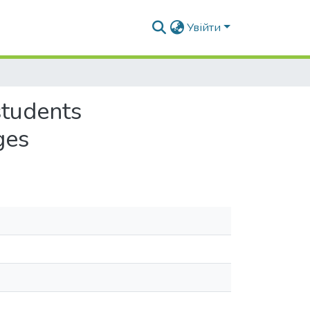
Увійти
students
ges