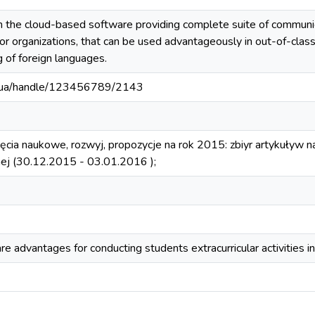
th the cloud-based software providing complete suite of communic
r organizations, that can be used advantageously in out-of-class
 of foreign languages.
edu.ua/handle/123456789/2143
ęcia naukowe, rozwуj, propozycje na rok 2015: zbiуr artykułуw
j (30.12.2015 - 03.01.2016 );
 advantages for conducting students extracurricular activities in