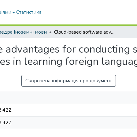
ріями
Статистика
едра Іноземні мови
Cloud-based software advantages for conducting students extracurricular activities in learning foreign languages
 advantages for conducting 
ties in learning foreign langua
Скорочена інформація про документ
8:42Z
8:42Z