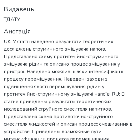
Видавець
ТДАТУ
Анотація
UK: У статті наведено результати теоретичних
досліджень струминного змішувача напоїв.
Представлено схему протитечійно-струминного
змішувача рідин та описано процес змішування у
пристрої. Наведено можливі шляхи інтенсифікації
процесу перемішування. Наведені заходи з
підвищення якості перемішування рідин у
протитечійно-струминному змішувачі напоїв. RU: В
статье приведены результаты теоретических
исследований струйного смесителя напитков.
Представлена схема противоточно-струйного
смесителя жидкостей и описан процесс смешивания в
устройстве. Приведены возможные пути
интенсификации процесса перемешивания.