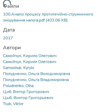
иться...
Файли
100.Аналіз процесу протитечійно-струминного
змішування напоїв.pdf
(403.06 KB)
Дата
2017
Автори
Самойчук, Кирило Олегович
Самойчук, Кирилл Олегович
Samoichuk, Kyrylo
Полудненко, Ольга Володимирівна
Полудненко, Ольга Владимировна
Poludnenko, Olha
Циб, Віктор Григорович
Цыб, Виктор Григорьевич
Tsyb, Viktor