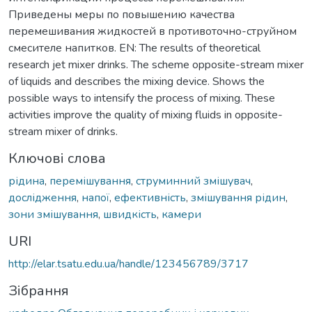
Приведены меры по повышению качества
перемешивания жидкостей в противоточно-струйном
смесителе напитков. EN: The results of theoretical
research jet mixer drinks. The scheme opposite-stream mixer
of liquids and describes the mixing device. Shows the
possible ways to intensify the process of mixing. These
activities improve the quality of mixing fluids in opposite-
stream mixer of drinks.
Ключові слова
рідина
,
перемішування
,
струминний змішувач
,
дослідження
,
напої
,
ефективність
,
змішування рідин
,
зони змішування
,
швидкість
,
камери
URI
http://elar.tsatu.edu.ua/handle/123456789/3717
Зібрання