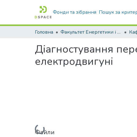
Фонди та зібрання
Пошук за крите
Головна
Факультет Енергетики і комп'ютерних технологій
Діагностування пер
електродвигуні
Вантажиться...
Файли