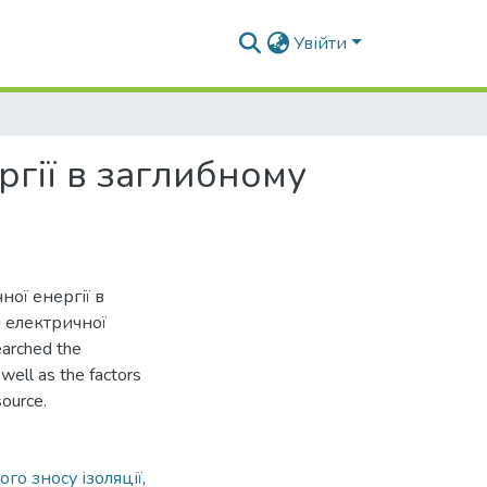
Увійти
гії в заглибному
ої енергії в
 електричної
earched the
well as the factors
source.
го зносу ізоляції
,