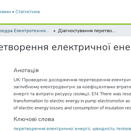
ріями
Статистика
Кафедра Електротехніки і електромеханіки ім. проф. В.В. Овчарова
Діагностування перетворення електричної енергії в заглибному електродвигуні
етворення електричної енер
Анотація
UK: Проведено дослідження перетворення електричн
заглибному електродвигуні за коефіцієнтами втрати
енергії та витрати ресурсу ізоляції. EN: There was res
transformation to electric energy in pump electromotor as 
of electric energy losses and consumption of insulation re
Ключові слова
перетворення електричної енергії
,
швидкість теплово