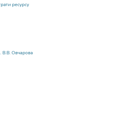
трати ресурсу
. В.В. Овчарова