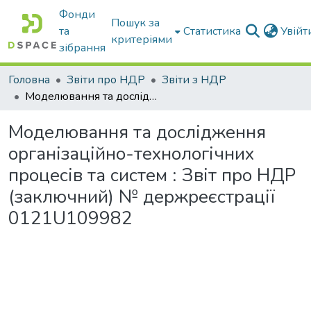
Фонди
Пошук за
та
Статистика
Увій
критеріями
зібрання
Головна
Звіти про НДР
Звіти з НДР
Моделювання та дослідження організаційно-технологічних процесів та систем : Звіт про НДР (заключний) № держреєстрації 0121U109982
Моделювання та дослідження
організаційно-технологічних
процесів та систем : Звіт про НДР
(заключний) № держреєстрації
0121U109982