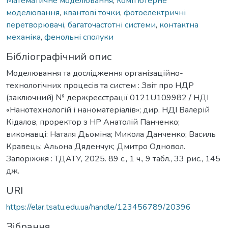
Математичне моделювання
,
комп’ютерне
моделювання
,
квантові точки
,
фотоелектричні
перетворювачі
,
багаточастотні системи
,
контактна
механіка
,
фенольні сполуки
Бібліографічний опис
Моделювання та дослідження організаційно-
технологічних процесів та систем : Звіт про НДР
(заключний) № держреєстрації 0121U109982 / НДІ
«Нанотехнологій і наноматеріалів»; дир. НДІ Валерій
Кідалов, проректор з НР Анатолій Панченко;
виконавці: Наталя Дьоміна; Микола Данченко; Василь
Кравець; Альона Дяденчук; Дмитро Одновол.
Запоріжжя : ТДАТУ, 2025. 89 с., 1 ч., 9 табл., 33 рис., 145
дж.
URI
https://elar.tsatu.edu.ua/handle/123456789/20396
Зібрання