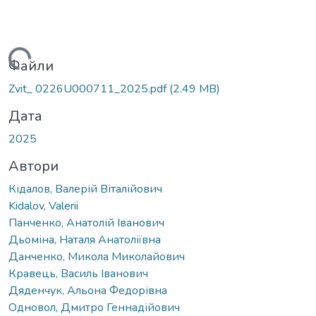
иться...
Файли
Zvit_ 0226U000711_2025.pdf
(2.49 MB)
Дата
2025
Автори
Кідалов, Валерій Віталійович
Kidalov, Valerii
Панченко, Анатолій Іванович
Дьоміна, Наталя Анатоліївна
Данченко, Микола Миколайович
Кравець, Василь Іванович
Дяденчук, Альона Федорівна
Одновол, Дмитро Геннадійович