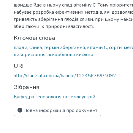
швидше йде в ньому спад вітаміну С. Тому пріорите
набуває розробка ефективних методів, які дозволя
тривалість зберігання плодів сливи, при цьому мак
зберігаючи їх природні властивості.
Ключові слова
плоди
,
слива
,
термін зберігання
,
вітамін С
,
сорти
,
мет
використання
,
аскорбінова кислота
URI
http://elar.tsatu.edu.ua/handle/123456789/4092
Зібрання
Кафедра Геоекологія та землеустрій
Повна інформація про документ