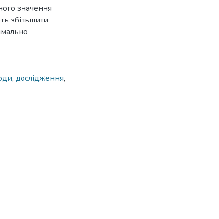
тного значення
ють збільшити
симально
оди
,
дослідження
,