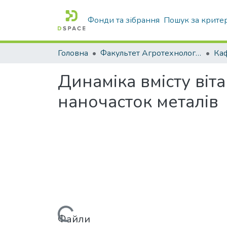
Фонди та зібрання
Пошук за крите
Головна
Факультет Агротехнологій та екології
Динаміка вмісту віт
наночасток металів
Файли