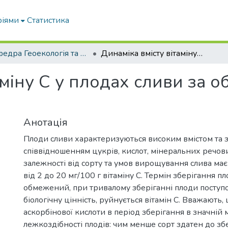
ріями
Статистика
Кафедра Геоекологія та землеустрій
Динаміка вмісту вітаміну С у плодах сливи за обробки розчином наночасток металів
аміну С у плодах сливи за 
Анотація
Плоди сливи характеризуються високим вмістом та 
співвідношенням цукрів, кислот, мінеральних речовин
залежності від сорту та умов вирощування слива має 
від 2 до 20 мг/100 г вітаміну С. Термін зберігання п
обмежений, при тривалому зберіганні плоди поступ
біологічну цінність, руйнується вітамін С. Вважають, 
аскорбінової кислоти в період зберігання в значній 
лежкоздібності плодів: чим менше сорт здатен до зб