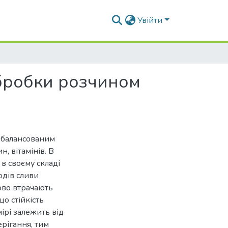
Увійти
обробки розчином
збалансованим
, вітамінів. В
в своєму складі
лодів сливи
ово втрачають
що стійкість
мірі залежить від
ерігання, тим