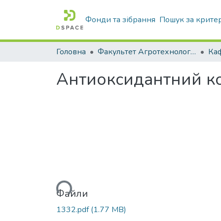
Фонди та зібрання
Пошук за крите
Головна
Факультет Агротехнологій та екології
Антиоксидантний ко
Вантажиться...
Файли
1332.pdf
(1.77 MB)