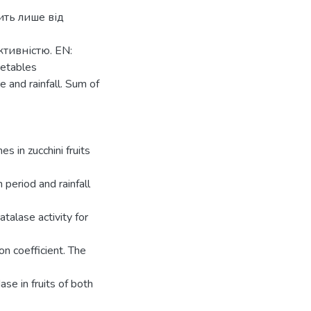
ить лише від
тивністю. EN:
getables
 and rainfall. Sum of
es in zucchini fruits
period and rainfall
alase activity for
on coefficient. The
ase in fruits of both