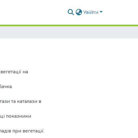
Увійти
вегетації на
бачка.
ази та каталази в
 ці показники
адів при вегетації.