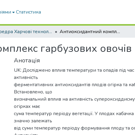
ріями
Статистика
Кафедра Харчові технологіі та готельно-ресторанна справа
Антиоксидантний комплекс гарбузових овочів
мплекс гарбузових овочів
Анотація
UK: Досліджено вплив температури та опадів під час 
активність
ферментативних антиоксидантів плодів огірка та ка
Встановлено, що
визначальний вплив на активність супероксиддисмут
огірках має
сума температур періоду вегетації. У плодах кабачка
значно залежать
від суми температур періоду формування плоду та оп