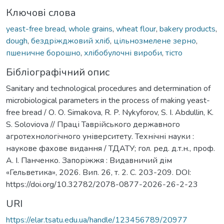
Ключові слова
yeast-free bread
,
whole grains
,
wheat flour
,
bakery products
,
dough
,
бездріжджовий хліб
,
цільнозмелене зерно
,
пшеничне борошно
,
хлібобулочні вироби
,
тісто
Бібліографічний опис
Sanitary and technological procedures and determination of
microbiological parameters in the process of making yeast-
free bread / О. О. Simakova, R. P. Nykyforov, S. I. Abdullin, K.
S. Soloviova // Праці Таврійського державного
агротехнологічного університету. Технічні науки :
наукове фахове видання / ТДАТУ; гол. ред. д.т.н., проф.
А. І. Панченко. Запоріжжя : Видавничий дім
«Гельветика», 2026. Вип. 26, т. 2. С. 203-209. DOI:
https://doi.org/10.32782/2078-0877-2026-26-2-23
URI
https://elar.tsatu.edu.ua/handle/123456789/20977