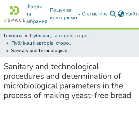
Фонди
Пошук за
та
Статистика
Увій
критеріями
зібрання
Головна
Публікації авторів, сторонніх університету
Публікації авторів, сторонніх університету
Sanitary and technological procedures and determination of microbiological parameters in the process of making yeast-free bread
Sanitary and technological
procedures and determination of
microbiological parameters in the
process of making yeast-free bread