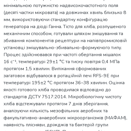
мінімальною потужністю надвисокочастотного поля
(десяті частки мікровата) на довжинах хвиль близько 8
мм, використовуючи стандартну конфігурацію
генератора на діоді Ганна. Тісто для хліба, розпушеного
механічним способом, готували шляхом змішування та
збивання компонентів рецептури на напівпромисловій
установці змішувально-збивально-формуючого типу.
Процес здійснювався при частоті обертання мішалок
16 с⁻¹, температурі 29±1 °С та тиску повітря 0,4 МПа
протягом 1,5 хвилин. Випікання сформованих
загатовок відбувалося в ротаційній печі RFS-9E при
температурі 195±2 °С протягом 36–38 хвилин. Оцінка
якості готового хліба проводилася відповідно до
стандартів ДСТУ 7517:2014. Мікробіологічну чистоту
хліба відстежували протягом 7 днів зберігання,
аналізуючи кількість мезофільних аеробних та
факультативно-анаеробних мікроорганізмів (МАФАМ),
наявність плісняви, дріжджів та бактерій групи