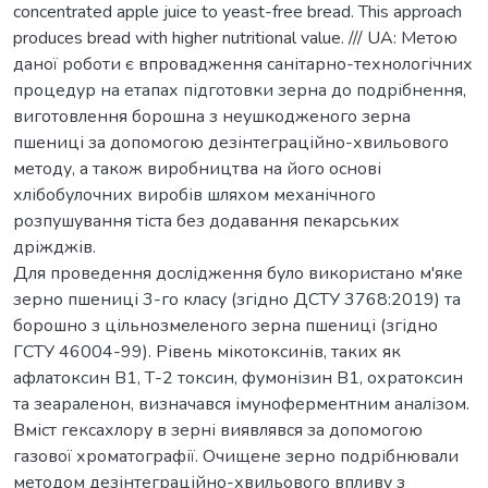
concentrated apple juice to yeast-free bread. This approach
produces bread with higher nutritional value. /// UA: Метою
даної роботи є впровадження санітарно-технологічних
процедур на етапах підготовки зерна до подрібнення,
виготовлення борошна з неушкодженого зерна
пшениці за допомогою дезінтеграційно-хвильового
методу, а також виробництва на його основі
хлібобулочних виробів шляхом механічного
розпушування тіста без додавання пекарських
дріжджів.
Для проведення дослідження було використано м'яке
зерно пшениці 3-го класу (згідно ДСТУ 3768:2019) та
борошно з цільнозмеленого зерна пшениці (згідно
ГСТУ 46004-99). Рівень мікотоксинів, таких як
афлатоксин В1, Т-2 токсин, фумонізин В1, охратоксин
та зеараленон, визначався імуноферментним аналізом.
Вміст гексахлору в зерні виявлявся за допомогою
газової хроматографії. Очищене зерно подрібнювали
методом дезінтеграційно-хвильового впливу з