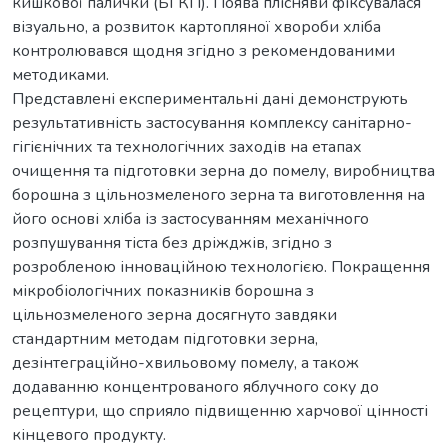
кишкової палички (БГКП). Поява плісняви фіксувалася
візуально, а розвиток картопляної хвороби хліба
контролювався щодня згідно з рекомендованими
методиками.
Представлені експериментальні дані демонструють
результативність застосування комплексу санітарно-
гігієнічних та технологічних заходів на етапах
очищення та підготовки зерна до помелу, виробництва
борошна з цільнозмеленого зерна та виготовлення на
його основі хліба із застосуванням механічного
розпушування тіста без дріжджів, згідно з
розробленою інноваційною технологією. Покращення
мікробіологічних показників борошна з
цільнозмеленого зерна досягнуто завдяки
стандартним методам підготовки зерна,
дезінтеграційно-хвильовому помелу, а також
додаванню концентрованого яблучного соку до
рецептури, що сприяло підвищенню харчової цінності
кінцевого продукту.