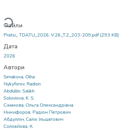
Вантажиться...
Файли
Pratsi_ TDATU_2026. V.26_T.2_203-209.pdf
(293 KB)
Дата
2026
Автори
Simakova, Olha
Nykyforov, Radion
Abdullin, Salikh
Soloviova, K. S.
Сімакова, Ольга Олександрівна
Никифоров, Радіон Петрович
Абдуллін, Саліх Ільшатович
Соловйова, К.