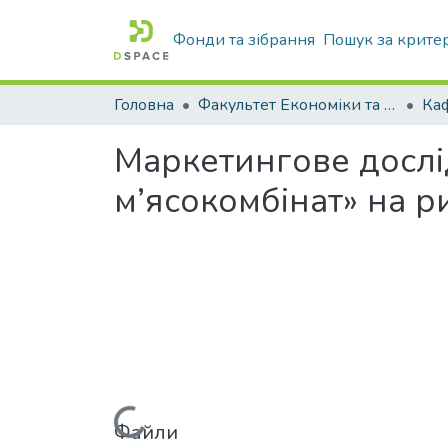
Фонди та зібрання
Пошук за крите
Головна
Факультет Економіки та бізнесу
Ка
Маркетингове дослі
м’ясокомбінат» на р
Файли