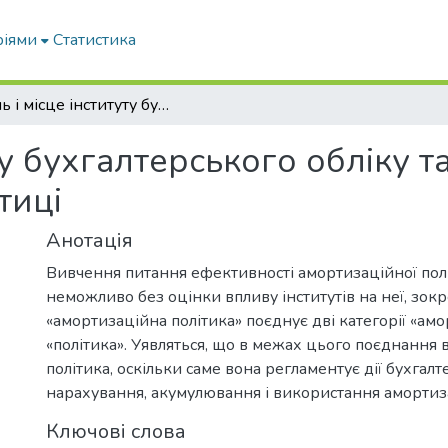
ріями
Статистика
Роль і місце інституту бухгалтерського обліку та аудиту в амортизаційній політиці
ту бухгалтерського обліку т
тиці
Анотація
Вивчення питання ефективності амортизаційної полі
неможливо без оцінки впливу інститутів на неї, зо
«амортизаційна політика» поєднує дві категорії «амо
«політика». Уявляться, що в межах цього поєднання
політика, оскільки саме вона регламентує дії бухгалт
нарахування, акумулювання і використання амортиза
Ключові слова