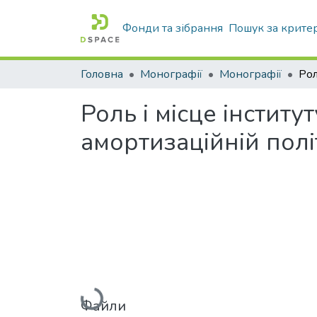
Фонди та зібрання
Пошук за крите
Головна
Монографії
Монографії
Роль і місце інститу
амортизаційній полі
Вантажиться...
Файли