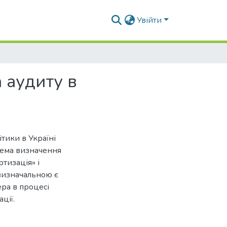
Увійти
а аудиту в
тики в Україні
крема визначення
ртизація» і
 визначальною є
ера в процесі
ції.