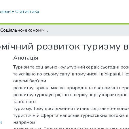
ріями
Статистика
4.4 Соціально-економічний розвиток туризму в Україні
мічний розвиток туризму в
Анотація
Туризм та соціально-культурний сервіс сьогодні р
та успішно по всьому світу, в тому числі і в Україні. 
окремі бар’єри
розвитку, країна має всі природні та економічні пе
розвитку туріндустрії, що в першу чергу характерне
та в’їзного
туризму. Тому дослідження питань соціально-економ
туристичній сфері та напрямів туристських потоків 
К
напрямом