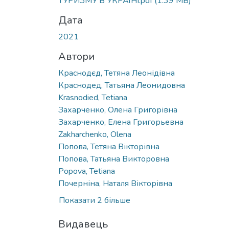
ТУРИЗМУ В УКРАЇНІ.pdf
(1.39 MB)
Дата
2021
Автори
Краснодєд, Тетяна Леонідівна
Краснодед, Татьяна Леонидовна
Krasnodied, Tetiana
Захарченко, Олена Григорівна
Захарченко, Елена Григорьевна
Zakharchenko, Olena
Попова, Тетяна Вікторівна
Попова, Татьяна Викторовна
Popova, Tetiana
Почерніна, Наталя Вікторівна
Показати 2 більше
Видавець