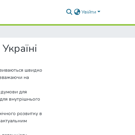
Увійти
 Україні
озвиваються швидко
Незважаючи на
редумови для
 для внутрішнього
ічного розвитку в
є актуальним