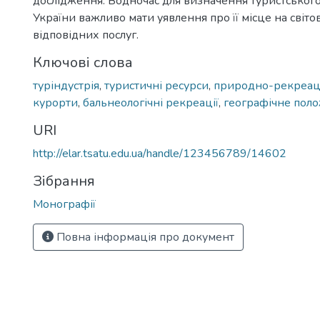
дослідження. Водночас для визначення туристського
України важливо мати уявлення про її місце на світ
відповідних послуг.
Ключові слова
туріндустрія
,
туристичні ресурси
,
природно-рекреаці
курорти
,
бальнеологічні рекреації
,
географічне пол
URI
http://elar.tsatu.edu.ua/handle/123456789/14602
Зібрання
Монографії
Повна інформація про документ