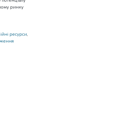
 потенціалу
овому ринку
йні ресурси
,
оження