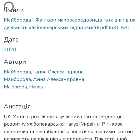
Файли
Майборода - Фактори макросередовища та їх вплив на
діяльність хлібопекарських підприємств.pdf
(695 KB)
Дата
2020
Автори
Майборода, Ганна Олександрівна
Майборода, Анна Александровна
Maiboroda, Hanna
Анотація
UK: У статті розглянуто сучасний стан та тенденції
розвитку хлібопекарської галузі України. Ринкова
економіка та нестабільність політичної системи істотно
впливають на діяльність підприємств. Для того, щоб