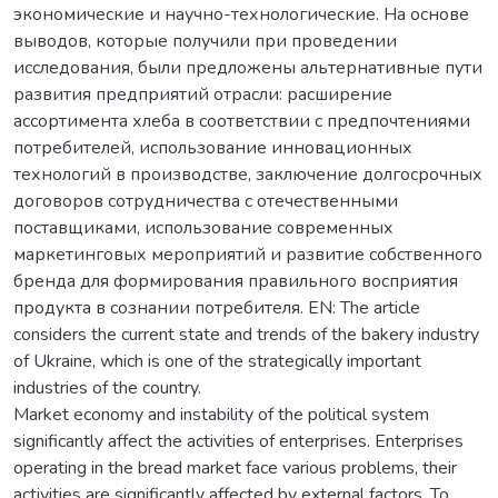
экономические и научно-технологические. На основе
выводов, которые получили при проведении
исследования, были предложены альтернативные пути
развития предприятий отрасли: расширение
ассортимента хлеба в соответствии с предпочтениями
потребителей, использование инновационных
технологий в производстве, заключение долгосрочных
договоров сотрудничества с отечественными
поставщиками, использование современных
маркетинговых мероприятий и развитие собственного
бренда для формирования правильного восприятия
продукта в сознании потребителя. EN: The article
considers the current state and trends of the bakery industry
of Ukraine, which is one of the strategically important
industries of the country.
Market economy and instability of the political system
significantly affect the activities of enterprises. Enterprises
operating in the bread market face various problems, their
activities are significantly affected by external factors. To