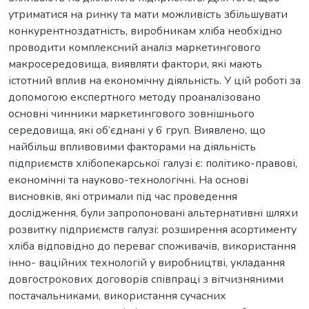
утриматися на ринку та мати можливість збільшувати
конкурентноздатність, виробникам хліба необхідно
проводити комплексний аналіз маркетингового
макросередовища, виявляти фактори, які мають
істотний вплив на економічну діяльність. У цій роботі за
допомогою експертного методу проаналізовано
основні чинники маркетингового зовнішнього
середовища, які об’єднані у 6 груп. Виявлено, що
найбільш впливовими факторами на діяльність
підприємств хлібопекарської галузі є: політико-правові,
економічні та науково-технологічні. На основі
висновків, які отримали під час проведення
дослідження, були запропоновані альтернативні шляхи
розвитку підприємств галузі: розширення асортименту
хліба відповідно до переваг споживачів, використання
інно- ваційних технологій у виробництві, укладання
довгострокових договорів співпраці з вітчизняними
постачальниками, використання сучасних