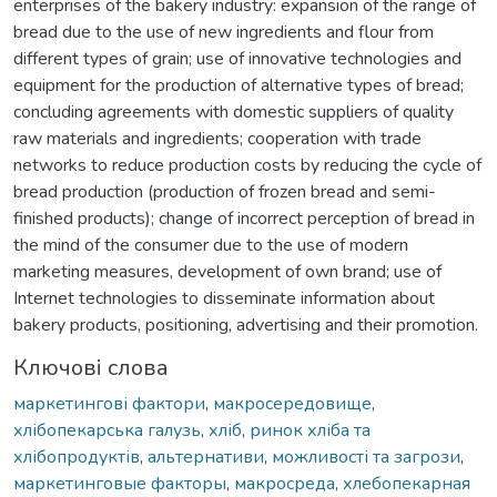
enterprises of the bakery industry: expansion of the range of
bread due to the use of new ingredients and flour from
different types of grain; use of innovative technologies and
equipment for the production of alternative types of bread;
concluding agreements with domestic suppliers of quality
raw materials and ingredients; cooperation with trade
networks to reduce production costs by reducing the cycle of
bread production (production of frozen bread and semi-
finished products); change of incorrect perception of bread in
the mind of the consumer due to the use of modern
marketing measures, development of own brand; use of
Internet technologies to disseminate information about
bakery products, positioning, advertising and their promotion.
Ключові слова
маркетингові фактори
,
макросередовище
,
хлібопекарська галузь
,
хліб
,
ринок хліба та
хлібопродуктів
,
альтернативи
,
можливості та загрози
,
маркетинговые факторы
,
макросреда
,
хлебопекарная