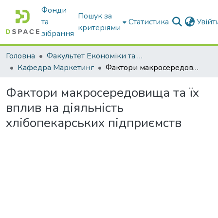
Фонди
Пошук за
та
Статистика
Увій
критеріями
зібрання
Головна
Факультет Економіки та бізнесу
Кафедра Маркетинг
Фактори макросередовища та їх вплив на діяльність хлібопекарських підприємств
Фактори макросередовища та їх
вплив на діяльність
хлібопекарських підприємств
ажиться...