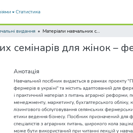
ріями
Статистика
чальні видання
Матеріали навчальних семінарів для жінок – фермерів: навчальний посібник
их семінарів для жінок – ф
Анотація
Навчальний посібник видається в рамках проекту "
фермерів в україні" та містить адаптований для фе
і практичний матеріал з питань аграрної реформи, п
менеджменту, маркетингу, бухгалтерського обліку, 
лізингового обслуговування селянських фермерськи
етики ведення бізнесу. Посібник призначений для 
спеціалістів з аграрних питань, широкого кола заціка
може бути використаний при читанні лекцій у навч