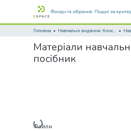
Фонди та зібрання
Пошук за крите
Головна
Навчальні видання. Конспекти лекцій
Нав
Матеріали навчальн
посібник
Вантажиться...
Файли