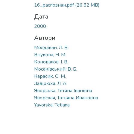
16_распознан.pdf
(26.52 MB)
Дата
2000
Автори
Молдаван, Л. В.
Внукова, Н. М.
Коновалов, І. В.
Мосаківський, В. Б.
Карасик, О. М.
Завірюха, Л. А.
Яворська, Тетяна Іванівна
Яворская, Татьяна Ивановна
Yavorska, Tetiana