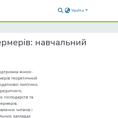
Увійти
ермерів: навчальний
Підтримка жінок-
рмерів теоретичний
одаткової політики,
кредитного,
х господарств та
фермерів,
влених читачів і
альних закладах