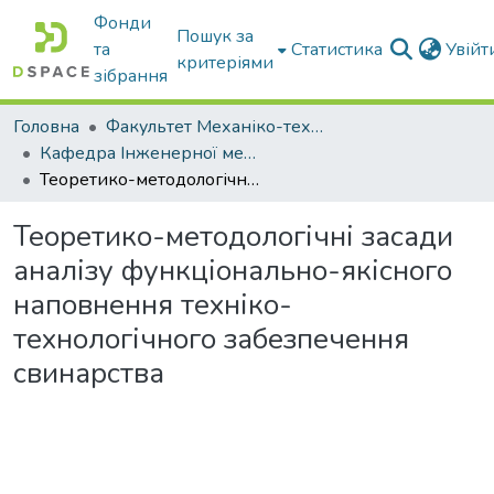
Фонди
Пошук за
та
Статистика
Увій
критеріями
зібрання
Головна
Факультет Механіко-технологічний
Кафедра Інженерної механіки та комп'ютерного проектування
Теоретико-методологічні засади аналізу функціонально-якісного наповнення техніко- технологічного забезпечення свинарства
Теоретико-методологічні засади
аналізу функціонально-якісного
наповнення техніко-
технологічного забезпечення
свинарства