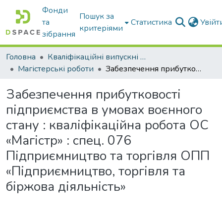
Фонди
Пошук за
та
Статистика
Увій
критеріями
зібрання
Головна
Кваліфікаційні випускні роботи бакалаврів і магістрів
Магістерські роботи
Забезпечення прибутковості підприємства в умовах воєнного стану : кваліфікаційна робота ОС «Магістр» : спец. 076 Підприємництво та торгівля ОПП «Підприємництво, торгівля та біржова діяльність»
Забезпечення прибутковості
підприємства в умовах воєнного
стану : кваліфікаційна робота ОС
«Магістр» : спец. 076
Підприємництво та торгівля ОПП
«Підприємництво, торгівля та
біржова діяльність»