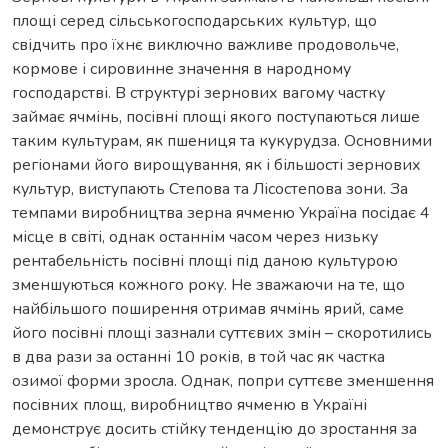
площі серед сільськогосподарських культур, що
свідчить про їхнє виключно важливе продовольче,
кормове і сировинне значення в народному
господарстві. В структурі зернових вагому частку
займає ячмінь, посівні площі якого поступаються лише
таким культурам, як пшениця та кукурудза. Основними
регіонами його вирощування, як і більшості зернових
культур, виступають Степова та Лісостепова зони. За
темпами виробництва зерна ячменю Україна посідає 4
місце в світі, однак останнім часом через низьку
рентабельність посівні площі під даною культурою
зменшуються кожного року. Не зважаючи на те, що
найбільшого поширення отримав ячмінь ярий, саме
його посівні площі зазнали суттєвих змін – скоротились
в два рази за останні 10 років, в той час як частка
озимої форми зросла. Однак, попри суттєве зменшення
посівних площ, виробництво ячменю в Україні
демонструє досить стійку тенденцію до зростання за