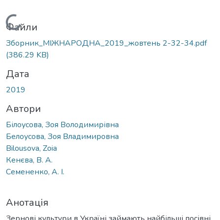
Вантажиться...
Файли
Зборник_МІЖНАРОДНА_2019_жовтень 2-32-34.pdf
(386.29 KB)
Дата
2019
Автори
Білоусова, Зоя Володимирівна
Белоусова, Зоя Владимировна
Bilousova, Zoia
Кенєва, В. А.
Семененко, А. І.
Анотація
Зернові культури в Україні займають найбільші посівні