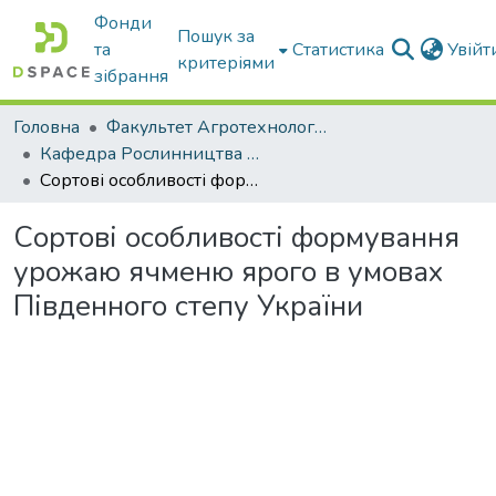
Фонди
Пошук за
та
Статистика
Увій
критеріями
зібрання
Головна
Факультет Агротехнологій та екології
Кафедра Рослинництва та садівництва ім. професора В.В. Калитки
Сортові особливості формування урожаю ячменю ярого в умовах Південного степу України
Сортові особливості формування
урожаю ячменю ярого в умовах
Південного степу України