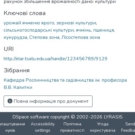
рахунок збільшення врожайності даної культури
Ключові слова
урожай ячменю ярого
,
зернові культури
,
сільськогосподарські культури
,
ячмінь
,
пшениця
,
кукурудза
,
Степова зона
,
Лісостепова зона
URI
http://elar.tsatu.edu.ua/handle/123456789/9129
Зібрання
Кафедра Рослинництва та садівництва ім. професора
В.В. Калитки
Повна інформація про документ
DSpace software
copyright © 2002-2026
LYRASIS
алаштування
Accessibility
Політика
Угода
Sen
куків
settings
приватності
користувача
Feedba