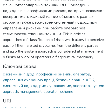
сільськогосподарської техніки. RU: Приведены
подходы к классификации рисков, которые позволяют
воспринимать каждый из них объемно, с разных
сторон, а также рассмотрен системный подход при
управлении рисками при работе операторов
сельскохозяйственной техники. EN: In articles
approaches o f classification o f risks which allow to perceive
each o f them are led is volume, from the different parties,
and also the system approach is considered at management
o f risks at work of operators o f agricultural machinery.
Ключові слова
системний підхід
,
професійні ризики
,
оператор
,
управління охороною праці
,
безпека праці в АПК
,
системный подход
,
риск
,
управление
,
оператор
,
system
approach
,
management
,
operator,
,
scheme
URI