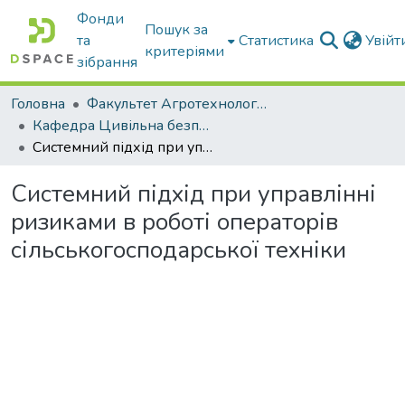
Фонди
Пошук за
та
Статистика
Увій
критеріями
зібрання
Головна
Факультет Агротехнологій та екології
Кафедра Цивільна безпека
Системний підхід при управлінні ризиками в роботі операторів сільськогосподарської техніки
Системний підхід при управлінні
ризиками в роботі операторів
сільськогосподарської техніки