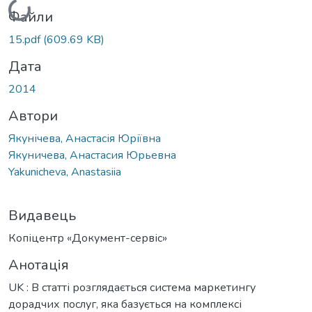
Вантажиться...
Файли
15.pdf
(609.69 KB)
Дата
2014
Автори
Якунічева, Анастасія Юріївна
Якуничева, Анастасия Юрьевна
Yakunicheva, Anastasiia
Видавець
Копіцентр «Документ-сервіс»
Анотація
UK : В статті розглядається система маркетингу
дорадчих послуг, яка базується на комплексі