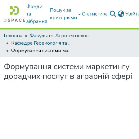
Фонди
Пошук за
та
Статистика
Увій
критеріями
зібрання
Головна
Факультет Агротехнологій та екології
Кафедра Геоекологія та землеустрій
Формування системи маркетингу дорадчих послуг в аграрній сфері
Формування системи маркетингу
дорадчих послуг в аграрній сфері