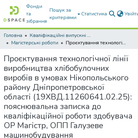
Фонди
Пошук за
та
Статистика
Увій
критеріями
зібрання
Головна
Кваліфікаційні випускні роботи бакалаврів і магістрів
Магістерські роботи
Проєктування технологічної лінії виробництва хлібобулочних виробів в умовах Нікопольського району Дніпропетровської області (19ХВД.11260641.02.25): пояснювальна записка до кваліфікаційної роботи здобувача ОР Магістр, ОПП Галузеве машинобудування
Проєктування технологічної лінії
виробництва хлібобулочних
виробів в умовах Нікопольського
району Дніпропетровської
області (19ХВД.11260641.02.25):
пояснювальна записка до
кваліфікаційної роботи здобувача
ОР Магістр, ОПП Галузеве
машинобудування