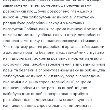
завантаження електромережі. За результатами
розрахунків площ було розроблено план цеху з
виробництва хлібобулочних виробів. У третьому
розділі було роброблені заходи з монтажу і
експлуатації обладнання, зокрема визначені основні
вимоги до монтажу обладнання в цеху, розроблена
технологія монтажу та правила експлуатації машин.
У четвертому розділі розроблені організаційні заходи
з охорони праці та безпеки в надзвичайних ситуаціях
на підприємстві, зокрема розглянуті нормативні акти
охорони праці, засоби забезпечення відповідних умов
праці та безпеки в спроєктованому цеху виробництва
хлібобулочних виробів. У п’ятому розділі проведена
економічна оцінка спроєктованої лінії, зокрема
визначені обсяги та витрати на виробництво
хлібобулочних виробів, розраховано прибуто,
рентабельність підприємства та строк окупності
капіталовкладень спроектованого пдприємства.