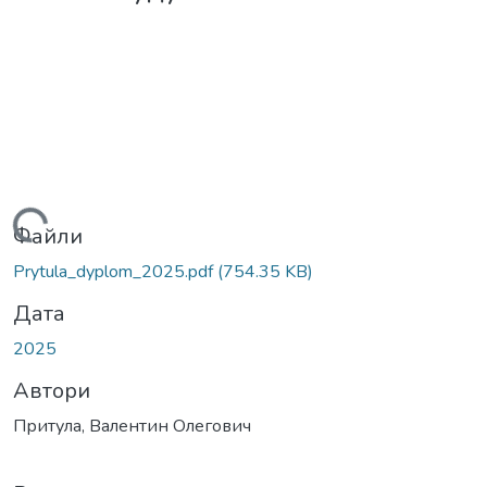
житься...
Файли
Prytula_dyplom_2025.pdf
(754.35 KB)
Дата
2025
Автори
Притула, Валентин Олегович