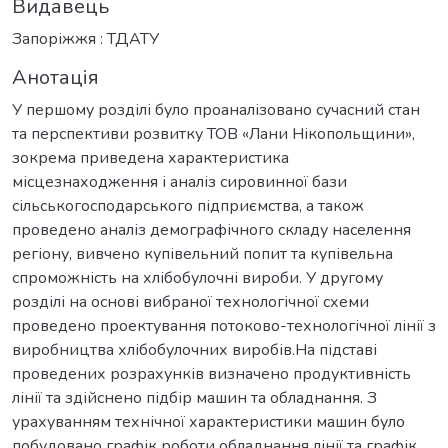
Видавець
Запоріжжя : ТДАТУ
Анотація
У першому розділі було проаналізовано сучасний стан
та перспективи розвитку ТОВ «Лани Нікопольщини»,
зокрема приведена характеристика
місцезнаходження і аналіз сировинної бази
сільськогосподарського підприємства, а також
проведено аналіз демографічного складу населення
регіону, вивчено купівельний попит та купівельна
спроможність на хлібобулочні вироби. У другому
розділі на основі вибраної технологічної схеми
проведено проектування потоково-технологічної лінії з
виробництва хлібобулочних виробів.На підставі
проведених розрахунків визначено продуктивність
лінії та здійснено підбір машин та обладнання. З
урахуванням технічної характеристики машин було
побудовано графік роботи обладнання лінії та графік