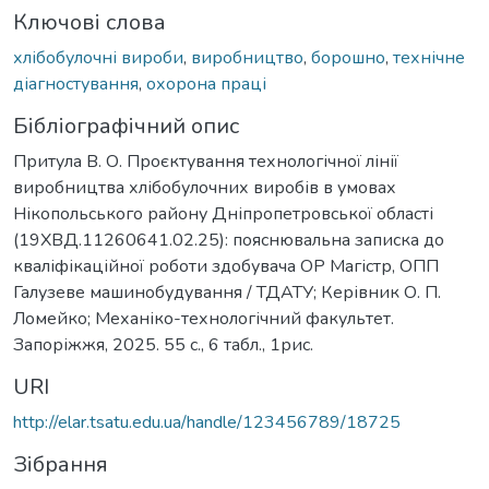
Ключові слова
хлібобулочні вироби
,
виробництво
,
борошно
,
технічне
діагностування
,
охорона праці
Бібліографічний опис
Притула В. О. Проєктування технологічної лінії
виробництва хлібобулочних виробів в умовах
Нікопольського району Дніпропетровської області
(19ХВД.11260641.02.25): пояснювальна записка до
кваліфікаційної роботи здобувача ОР Магістр, ОПП
Галузеве машинобудування / ТДАТУ; Керівник О. П.
Ломейко; Механіко-технологічний факультет.
Запоріжжя, 2025. 55 с., 6 табл., 1рис.
URI
http://elar.tsatu.edu.ua/handle/123456789/18725
Зібрання