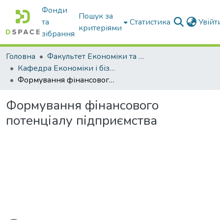
Фонди
Пошук за
та
Статистика
Увій
критеріями
зібрання
Головна
Факультет Економіки та бізнесу
Кафедра Економіки і бізнесу
Формування фінансового потенціалу підприємства
Формування фінансового
потенціалу підприємства